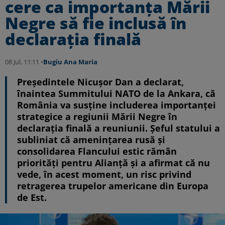
cere ca importanța Mării
Negre să fie inclusă în
declarația finală
08 Jul, 11:11 •
Bugiu ⁠Ana Maria
Președintele Nicușor Dan a declarat,
înaintea Summitului NATO de la Ankara, că
România va susține includerea importanței
strategice a regiunii Mării Negre în
declarația finală a reuniunii. Șeful statului a
subliniat că amenințarea rusă și
consolidarea Flancului estic rămân
priorități pentru Alianță și a afirmat că nu
vede, în acest moment, un risc privind
retragerea trupelor americane din Europa
de Est.