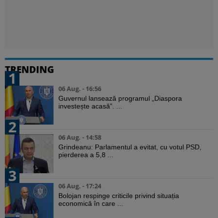
TRENDING
1
06 Aug. - 16:56
Guvernul lansează programul „Diaspora
investește acasă”. ...
2
06 Aug. - 14:58
Grindeanu: Parlamentul a evitat, cu votul PSD,
pierderea a 5,8 ...
3
06 Aug. - 17:24
Bolojan respinge criticile privind situația
economică în care ...