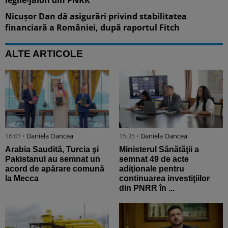
Nicușor Dan dă asigurări privind stabilitatea
financiară a României, după raportul Fitch
ALTE ARTICOLE
16:01 •
Daniela Oancea
15:35 •
Daniela Oancea
Arabia Saudită, Turcia şi
Ministerul Sănătăţii a
Pakistanul au semnat un
semnat 49 de acte
acord de apărare comună
adiţionale pentru
la Mecca
continuarea investiţiilor
din PNRR în ...