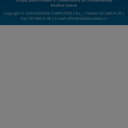
Echipa
Contact
Termeni Si Condiții
Politica De Confidentialitate
Modifică Setările
Copyright © 2026 RIDZONE COMPUTERS S.R.L. | Telefon 031.860.51.09 |
Fax: 037.860.31.60 | E-mail:
office@dailybusiness.ro