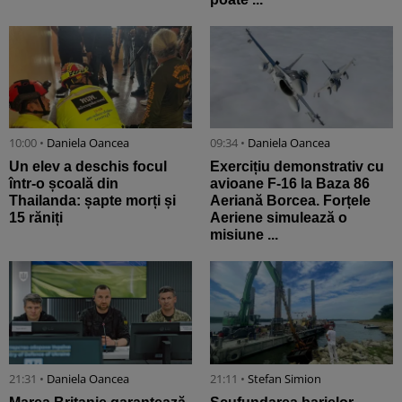
10:00 •
Daniela Oancea
09:34 •
Daniela Oancea
Un elev a deschis focul
Exercițiu demonstrativ cu
într-o școală din
avioane F-16 la Baza 86
Thailanda: șapte morți și
Aeriană Borcea. Forțele
15 răniți
Aeriene simulează o
misiune ...
21:31 •
Daniela Oancea
21:11 •
Stefan Simion