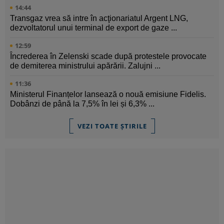
14:44
Transgaz vrea să intre în acţionariatul Argent LNG,
dezvoltatorul unui terminal de export de gaze ...
12:59
Încrederea în Zelenski scade după protestele provocate
de demiterea ministrului apărării. Zalujni ...
11:36
Ministerul Finanțelor lansează o nouă emisiune Fidelis.
Dobânzi de până la 7,5% în lei și 6,3% ...
VEZI TOATE ȘTIRILE