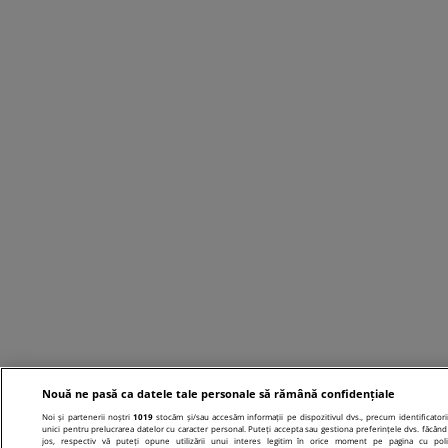
Nouă ne pasă ca datele tale personale să rămână confidențiale
Noi și partenerii noștri
1019
stocăm și/sau accesăm informații pe dispozitivul dvs., precum identificatori
unici pentru prelucrarea datelor cu caracter personal. Puteți accepta sau gestiona preferințele dvs. făcând 
jos, respectiv vă puteți opune utilizării unui interes legitim în orice moment pe pagina cu poli