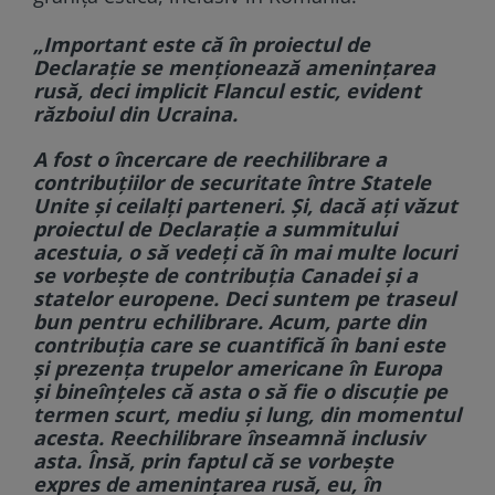
„Important este că în proiectul de
Declarație se menționează amenințarea
rusă, deci implicit Flancul estic, evident
războiul din Ucraina.
A fost o încercare de reechilibrare a
contribuțiilor de securitate între Statele
Unite și ceilalți parteneri. Și, dacă ați văzut
proiectul de Declarație a summitului
acestuia, o să vedeți că în mai multe locuri
se vorbește de contribuția Canadei și a
statelor europene. Deci suntem pe traseul
bun pentru echilibrare. Acum, parte din
contribuția care se cuantifică în bani este
și prezența trupelor americane în Europa
și bineînțeles că asta o să fie o discuție pe
termen scurt, mediu și lung, din momentul
acesta. Reechilibrare înseamnă inclusiv
asta. Însă, prin faptul că se vorbește
expres de amenințarea rusă, eu, în