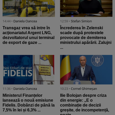
14:44 •
Daniela Oancea
12:59 •
Stefan Simion
Transgaz vrea să intre în
Încrederea în Zelenski
acţionariatul Argent LNG,
scade după protestele
dezvoltatorul unui terminal
provocate de demiterea
de export de gaze ...
ministrului apărării. Zalujni
...
11:36 •
Daniela Oancea
10:23 •
Cornel Ghimeșan
Ministerul Finanțelor
Ilie Bolojan despre criza
lansează o nouă emisiune
din energie: „E o
Fidelis. Dobânzi de până la
combinație de decizii
7,5% în lei și 6,3% ...
greșite, de incompetență,
poate ...