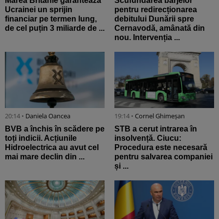
Marea Britanie garantează
Scufundarea barjelor
Ucrainei un sprijin
pentru redirecționarea
financiar pe termen lung,
debitului Dunării spre
de cel puțin 3 miliarde de ...
Cernavodă, amânată din
nou. Intervenția ...
20:14 •
Daniela Oancea
19:14 •
Cornel Ghimeșan
BVB a închis în scădere pe
STB a cerut intrarea în
toți indicii. Acțiunile
insolvență. Ciucu:
Hidroelectrica au avut cel
Procedura este necesară
mai mare declin din ...
pentru salvarea companiei
și ...