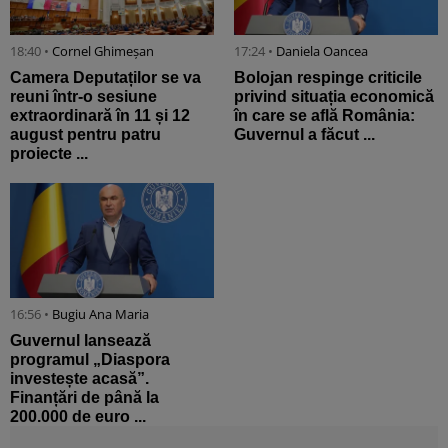
18:40 •
Cornel Ghimeșan
17:24 •
Daniela Oancea
Camera Deputaților se va
Bolojan respinge criticile
reuni într-o sesiune
privind situația economică
extraordinară în 11 și 12
în care se află România:
august pentru patru
Guvernul a făcut ...
proiecte ...
16:56 •
Bugiu ⁠Ana Maria
Guvernul lansează
programul „Diaspora
investește acasă”.
Finanțări de până la
200.000 de euro ...