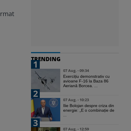
ormat
a
TRENDING
1
07 Aug. - 09:34
Exercițiu demonstrativ cu
avioane F-16 la Baza 86
Aeriană Borcea. ...
2
07 Aug. - 10:23
Ilie Bolojan despre criza din
energie: „E o combinație de
...
3
07 Aug. - 12:59