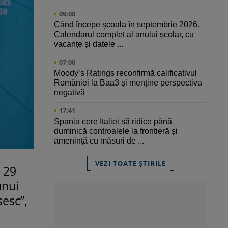
09:00
Când începe școala în septembrie 2026.
Calendarul complet al anului școlar, cu
vacanțe și datele ...
07:00
Moody’s Ratings reconfirmă calificativul
României la Baa3 și menține perspectiva
negativă
17:41
Spania cere Italiei să ridice până
duminică controalele la frontieră și
amenință cu măsuri de ...
VEZI TOATE ȘTIRILE
 29
unui
sesc”,