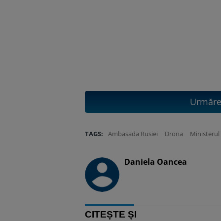
Urmăreș
TAGS:
Ambasada Rusiei
Drona
Ministerul
Daniela Oancea
CITEȘTE ȘI