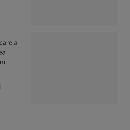
care a
ea
un
i