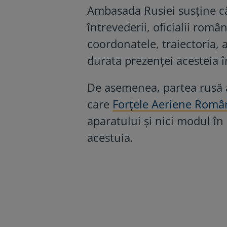
Ambasada Rusiei susține că
întrevederii, oficialii român
coordonatele, traiectoria, 
durata prezenței acesteia î
De asemenea, partea rusă a
care
Forțele Aeriene Româ
aparatului și nici modul în
acestuia.