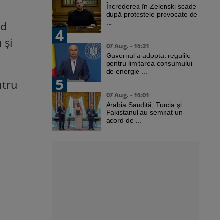
Încrederea în Zelenski scade
după protestele provocate de
...
nd
4
 și
07 Aug. - 16:21
Guvernul a adoptat regulile
pentru limitarea consumului
de energie ...
5
ntru
07 Aug. - 16:01
Arabia Saudită, Turcia şi
Pakistanul au semnat un
acord de ...