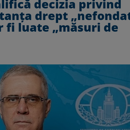
ifică decizia privind
stanța drept „nefonda
r fi luate „măsuri de