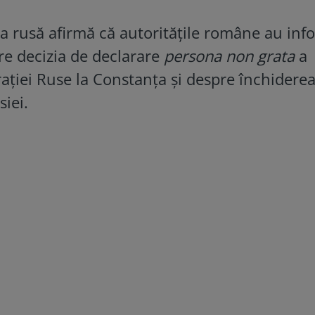
ea rusă afirmă că autoritățile române au inf
re decizia de declarare
persona non grata
a
ației Ruse la Constanța și despre închidere
iei.