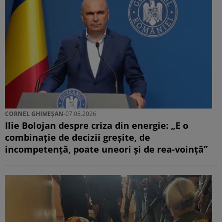
CORNEL GHIMEȘAN
-
07.08.2026
Ilie Bolojan despre criza din energie: „E o
combinație de decizii greșite, de
incompetență, poate uneori și de rea-voință”