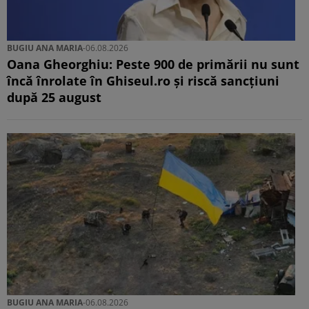
BUGIU ⁠ANA MARIA
-
06.08.2026
Oana Gheorghiu: Peste 900 de primării nu sunt
încă înrolate în Ghiseul.ro și riscă sancțiuni
după 25 august
BUGIU ⁠ANA MARIA
-
06.08.2026