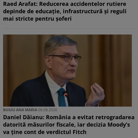
Raed Arafat: Reducerea accidentelor rutiere
depinde de educație, infrastructură și reguli
mai stricte pentru șoferi
BUGIU ⁠ANA MARIA
-
06.08.2026
Daniel Dăianu: România a evitat retrogradarea
datorită măsurilor fiscale, iar decizia Moody’s
va ține cont de verdictul Fitch