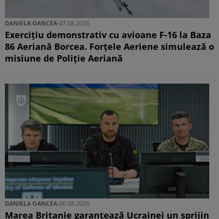
DANIELA OANCEA
-
07.08.2026
Exercițiu demonstrativ cu avioane F-16 la Baza
86 Aeriană Borcea. Forțele Aeriene simulează o
misiune de Poliție Aeriană
DANIELA OANCEA
-
06.08.2026
Marea Britanie garantează Ucrainei un sprijin