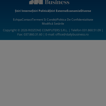
Știri Interne
Știri Politică
Știri Externe
Economie
Diverse
Echipa
Contact
Termeni Si Condiții
Politica De Confidentialitate
Modifică Setările
Copyright © 2026 RIDZONE COMPUTERS S.R.L. | Telefon 031.860.51.09 |
Fax: 037.860.31.60 | E-mail:
office@dailybusiness.ro