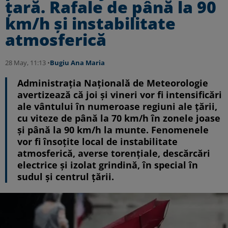
țară. Rafale de până la 90
km/h și instabilitate
atmosferică
28 May, 11:13 •
Bugiu ⁠Ana Maria
Administrația Națională de Meteorologie
avertizează că joi și vineri vor fi intensificări
ale vântului în numeroase regiuni ale țării,
cu viteze de până la 70 km/h în zonele joase
și până la 90 km/h la munte. Fenomenele
vor fi însoțite local de instabilitate
atmosferică, averse torențiale, descărcări
electrice și izolat grindină, în special în
sudul și centrul țării.