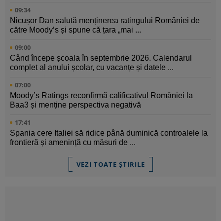
09:34
Nicușor Dan salută menținerea ratingului României de
către Moody’s și spune că țara „mai ...
09:00
Când începe școala în septembrie 2026. Calendarul
complet al anului școlar, cu vacanțe și datele ...
07:00
Moody’s Ratings reconfirmă calificativul României la
Baa3 și menține perspectiva negativă
17:41
Spania cere Italiei să ridice până duminică controalele la
frontieră și amenință cu măsuri de ...
VEZI TOATE ȘTIRILE