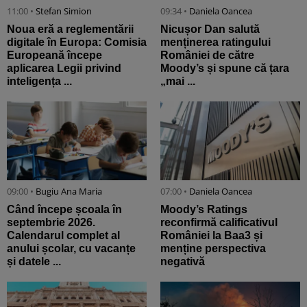
11:00 •
Stefan Simion
09:34 •
Daniela Oancea
Noua eră a reglementării
Nicușor Dan salută
digitale în Europa: Comisia
menținerea ratingului
Europeană începe
României de către
aplicarea Legii privind
Moody’s și spune că țara
inteligența ...
„mai ...
09:00 •
Bugiu ⁠Ana Maria
07:00 •
Daniela Oancea
Când începe școala în
Moody’s Ratings
septembrie 2026.
reconfirmă calificativul
Calendarul complet al
României la Baa3 și
anului școlar, cu vacanțe
menține perspectiva
și datele ...
negativă