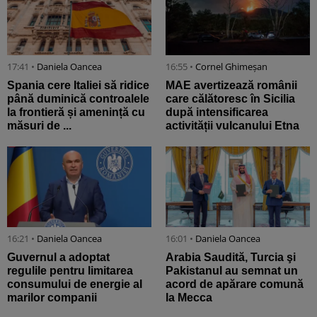
17:41 •
Daniela Oancea
16:55 •
Cornel Ghimeșan
Spania cere Italiei să ridice
MAE avertizează românii
până duminică controalele
care călătoresc în Sicilia
la frontieră și amenință cu
după intensificarea
măsuri de ...
activității vulcanului Etna
16:21 •
Daniela Oancea
16:01 •
Daniela Oancea
Guvernul a adoptat
Arabia Saudită, Turcia şi
regulile pentru limitarea
Pakistanul au semnat un
consumului de energie al
acord de apărare comună
marilor companii
la Mecca