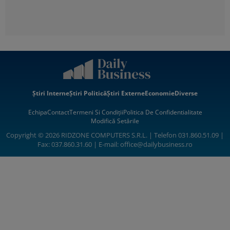
Știri Interne
Știri Politică
Știri Externe
Economie
Diverse
Echipa
Contact
Termeni Si Condiții
Politica De Confidentialitate
Modifică Setările
Copyright © 2026 RIDZONE COMPUTERS S.R.L. | Telefon 031.860.51.09 |
Fax: 037.860.31.60 | E-mail:
office@dailybusiness.ro