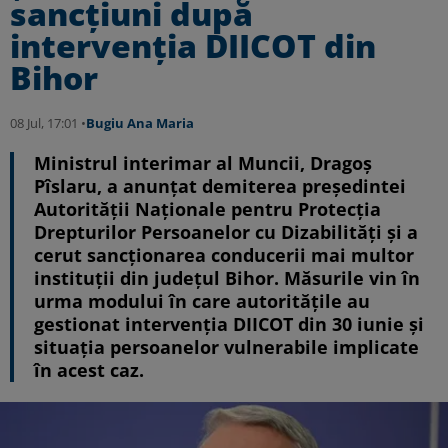
sancțiuni după
intervenția DIICOT din
Bihor
08 Jul, 17:01 •
Bugiu ⁠Ana Maria
Ministrul interimar al Muncii, Dragoș
Pîslaru, a anunțat demiterea președintei
Autorității Naționale pentru Protecția
Drepturilor Persoanelor cu Dizabilități și a
cerut sancționarea conducerii mai multor
instituții din județul Bihor. Măsurile vin în
urma modului în care autoritățile au
gestionat intervenția DIICOT din 30 iunie și
situația persoanelor vulnerabile implicate
în acest caz.