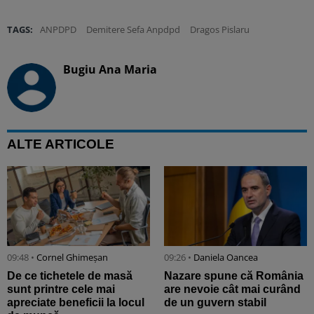
TAGS:
ANPDPD
Demitere Sefa Anpdpd
Dragos Pislaru
Bugiu ⁠Ana Maria
ALTE ARTICOLE
09:48 •
Cornel Ghimeșan
09:26 •
Daniela Oancea
De ce tichetele de masă
Nazare spune că România
sunt printre cele mai
are nevoie cât mai curând
apreciate beneficii la locul
de un guvern stabil