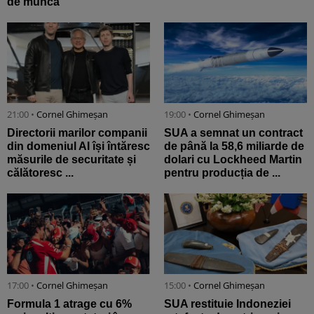
de muncă
21:00 •
Cornel Ghimeșan
19:00 •
Cornel Ghimeșan
Directorii marilor companii
SUA a semnat un contract
din domeniul AI își întăresc
de până la 58,6 miliarde de
măsurile de securitate și
dolari cu Lockheed Martin
călătoresc ...
pentru producția de ...
17:00 •
Cornel Ghimeșan
15:00 •
Cornel Ghimeșan
Formula 1 atrage cu 6%
SUA restituie Indoneziei