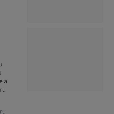
u
ă
e a
dru
tru