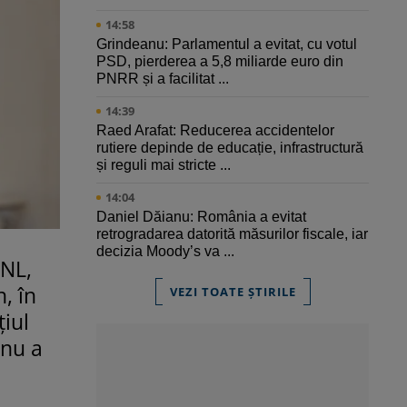
14:58
Grindeanu: Parlamentul a evitat, cu votul
PSD, pierderea a 5,8 miliarde euro din
PNRR și a facilitat ...
14:39
Raed Arafat: Reducerea accidentelor
rutiere depinde de educație, infrastructură
și reguli mai stricte ...
14:04
Daniel Dăianu: România a evitat
retrogradarea datorită măsurilor fiscale, iar
decizia Moody’s va ...
PNL,
, în
VEZI TOATE ȘTIRILE
țiul
 nu a