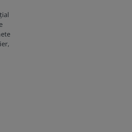
țial
e
nete
ier,