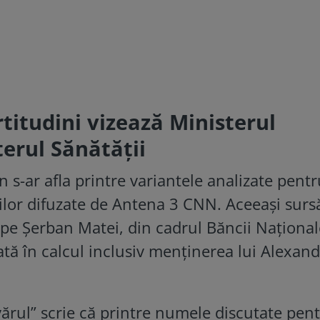
titudini vizează Ministerul
terul Sănătății
s-ar afla printre variantele analizate pentr
iilor difuzate de Antena 3 CNN. Aceeași surs
 pe Șerban Matei, din cadrul Băncii Național
uată în calcul inclusiv menținerea lui Alexan
vărul” scrie că printre numele discutate pen