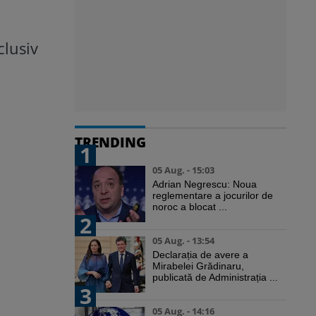
clusiv
TRENDING
1
05 Aug. - 15:03
Adrian Negrescu: Noua
reglementare a jocurilor de
noroc a blocat ...
2
05 Aug. - 13:54
Declarația de avere a
Mirabelei Grădinaru,
publicată de Administrația ...
3
05 Aug. - 14:16