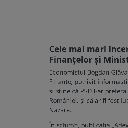
Cele mai mari incer
Finanțelor și Minis
Economistul Bogdan Glăvan 
Finanțe, potrivit informasț
susține că PSD l-ar prefera
României, și că ar fi fost l
Nazare.
În schimb, publicația „Ade