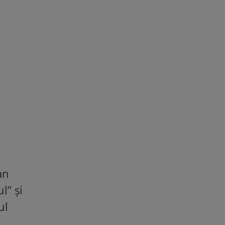
an
l” și
ul