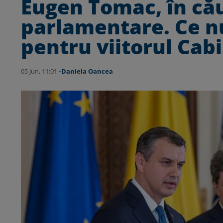
Eugen Tomac, în cău
parlamentare. Ce n
pentru viitorul Cab
05 Jun, 11:01 •
Daniela Oancea