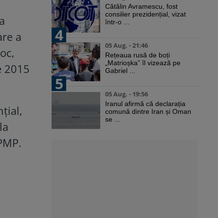
Cătălin Avramescu, fost
consilier prezidențial, vizat
a
într-o ...
4
are a
05 Aug. - 21:46
oc,
Rețeaua rusă de boți
„Matrioșka” îl vizează pe
e 2015
Gabriel ...
5
05 Aug. - 19:56
Iranul afirmă că declarația
țial,
comună dintre Iran și Oman
se ...
la
 PMP.