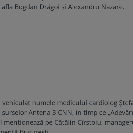
 afla Bogdan Drăgoi și Alexandru Nazare.
te vehiculat numele medicului cardiolog Ștef
t surselor Antena 3 CNN, în timp ce „Adevăru
 îl menționează pe Cătălin Cîrstoiu, manager
rgență București.