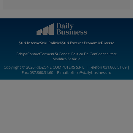
Știri Interne
Știri Politică
Știri Externe
Economie
Diverse
Echipa
Contact
Termeni Si Condiții
Politica De Confidentialitate
Modifică Setările
Copyright © 2026 RIDZONE COMPUTERS S.R.L. | Telefon 031.860.51.09 |
Fax: 037.860.31.60 | E-mail:
office@dailybusiness.ro