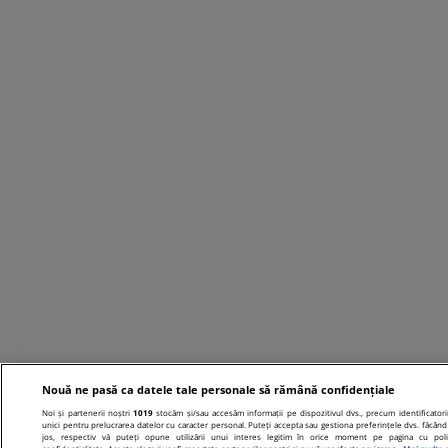
Nouă ne pasă ca datele tale personale să rămână confidențiale
Noi și partenerii noștri
1019
stocăm și/sau accesăm informații pe dispozitivul dvs., precum identificatori
unici pentru prelucrarea datelor cu caracter personal. Puteți accepta sau gestiona preferințele dvs. făcând 
jos, respectiv vă puteți opune utilizării unui interes legitim în orice moment pe pagina cu poli