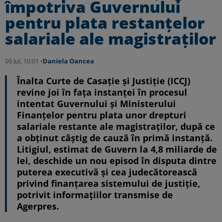
împotriva Guvernului
pentru plata restanțelor
salariale ale magistraților
09 Jul, 10:01 •
Daniela Oancea
Înalta Curte de Casație și Justiție (ICCJ)
revine joi în fața instanței în procesul
intentat Guvernului și Ministerului
Finanțelor pentru plata unor drepturi
salariale restante ale magistraților, după ce
a obținut câștig de cauză în primă instanță.
Litigiul, estimat de Guvern la 4,8 miliarde de
lei, deschide un nou episod în disputa dintre
puterea executivă și cea judecătorească
privind finanțarea sistemului de justiție,
potrivit informațiilor transmise de
Agerpres.