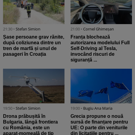
21:30 •
Stefan Simion
21:00 •
Cornel Ghimeșan
Șase persoane grav rănite,
Franța blochează
după coliziunea dintre un
autorizarea modelului Full
tren de marfă și unul de
Self-Driving al Tesla,
pasageri în Croația
invocând riscuri de
siguranță ...
19:50 •
Stefan Simion
19:00 •
Bugiu ⁠Ana Maria
Drona prăbușită în
Grecia propune o nouă
Bulgaria, lângă frontiera
sursă de finanțare pentru
cu România, este un
UE: O parte din veniturile
aparat-momeală de tip
din licitațiile pentru ...