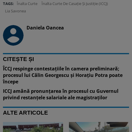
TAGS:
Înalta Curte
Înalta Curte De Casație Și Justiție (ICCJ)
Lia Savonea
Daniela Oancea
CITEȘTE ȘI
ÎCCJ respinge contestațiile în camera preliminară;
procesul lui Călin Georgescu și Horațiu Potra poate
începe
ICCJ amână pronunțarea în procesul cu Guvernul
privind restanțele salariale ale magistraților
ALTE ARTICOLE