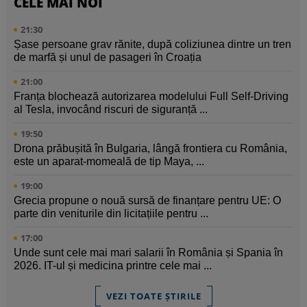
CELE MAI NOI
21:30
Șase persoane grav rănite, după coliziunea dintre un tren
de marfă și unul de pasageri în Croația
21:00
Franța blochează autorizarea modelului Full Self-Driving
al Tesla, invocând riscuri de siguranță ...
19:50
Drona prăbușită în Bulgaria, lângă frontiera cu România,
este un aparat-momeală de tip Maya, ...
19:00
Grecia propune o nouă sursă de finanțare pentru UE: O
parte din veniturile din licitațiile pentru ...
17:00
Unde sunt cele mai mari salarii în România și Spania în
2026. IT-ul și medicina printre cele mai ...
VEZI TOATE ȘTIRILE