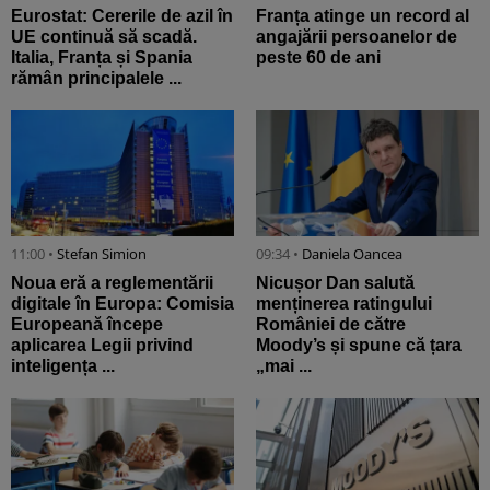
Eurostat: Cererile de azil în
Franța atinge un record al
UE continuă să scadă.
angajării persoanelor de
Italia, Franța și Spania
peste 60 de ani
rămân principalele ...
11:00 •
Stefan Simion
09:34 •
Daniela Oancea
Noua eră a reglementării
Nicușor Dan salută
digitale în Europa: Comisia
menținerea ratingului
Europeană începe
României de către
aplicarea Legii privind
Moody’s și spune că țara
inteligența ...
„mai ...