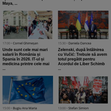
Maya, ...
17:00 •
Cornel Ghimeșan
15:30 •
Daniela Oancea
Unde sunt cele mai mari
Zelenski, după întâlnirea
salarii în România și
cu Vučić: Trebuie să avem
Spania în 2026. IT-ul și
totul pregătit pentru
medicina printre cele mai
Acordul de Liber Schimb
...
...
15:00 •
Bugiu ⁠Ana Maria
13:00 •
Stefan Simion