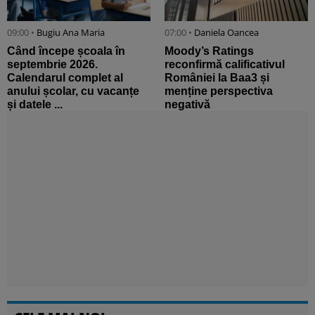
09:00 •
Bugiu ⁠Ana Maria
07:00 •
Daniela Oancea
Când începe școala în
Moody’s Ratings
septembrie 2026.
reconfirmă calificativul
Calendarul complet al
României la Baa3 și
anului școlar, cu vacanțe
menține perspectiva
și datele ...
negativă