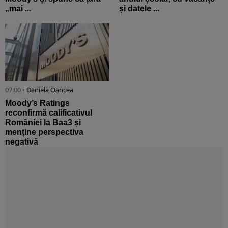
„mai ...
și datele ...
07:00 •
Daniela Oancea
Moody’s Ratings
reconfirmă calificativul
României la Baa3 și
menține perspectiva
negativă