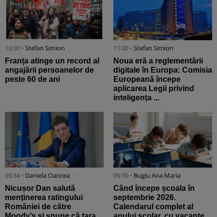
13:00 •
Stefan Simion
11:00 •
Stefan Simion
Franța atinge un record al
Noua eră a reglementării
angajării persoanelor de
digitale în Europa: Comisia
peste 60 de ani
Europeană începe
aplicarea Legii privind
inteligența ...
09:34 •
Daniela Oancea
09:00 •
Bugiu ⁠Ana Maria
Nicușor Dan salută
Când începe școala în
menținerea ratingului
septembrie 2026.
României de către
Calendarul complet al
Moody’s și spune că țara
anului școlar, cu vacanțe