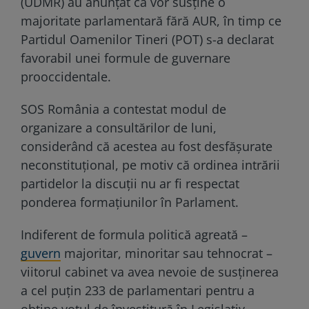
(UDMR) au anunţat că vor susţine o
majoritate parlamentară fără AUR, în timp ce
Partidul Oamenilor Tineri (POT) s-a declarat
favorabil unei formule de guvernare
prooccidentale.
SOS România a contestat modul de
organizare a consultărilor de luni,
considerând că acestea au fost desfăşurate
neconstituţional, pe motiv că ordinea intrării
partidelor la discuţii nu ar fi respectat
ponderea formaţiunilor în Parlament.
Indiferent de formula politică agreată –
guvern
majoritar, minoritar sau tehnocrat –
viitorul cabinet va avea nevoie de susţinerea
a cel puţin 233 de parlamentari pentru a
obţine votul de învestitură în Legislativ.