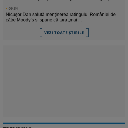
09:34
Nicușor Dan salută menținerea ratingului României de
către Moody’s și spune că țara „mai ...
VEZI TOATE ȘTIRILE