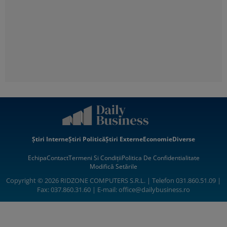
Știri Interne
Știri Politică
Știri Externe
Economie
Diverse
Echipa
Contact
Termeni Si Condiții
Politica De Confidentialitate
Modifică Setările
Copyright © 2026 RIDZONE COMPUTERS S.R.L. | Telefon 031.860.51.09 |
Fax: 037.860.31.60 | E-mail:
office@dailybusiness.ro