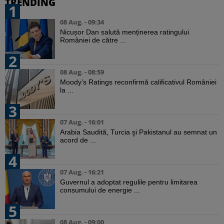
TRENDING
1
08 Aug. - 09:34
Nicușor Dan salută menținerea ratingului
României de către ...
2
08 Aug. - 08:59
Moody’s Ratings reconfirmă calificativul României
la ...
3
07 Aug. - 16:01
Arabia Saudită, Turcia şi Pakistanul au semnat un
acord de ...
4
07 Aug. - 16:21
Guvernul a adoptat regulile pentru limitarea
consumului de energie ...
5
08 Aug. - 09:00