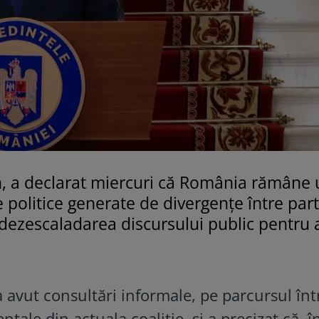
, a declarat miercuri că România rămâne 
ze politice generate de divergențe între par
t dezescaladarea discursului public pentru 
 avut consultări informale, pe parcursul înt
ntale din actuala coaliție, și a precizat că, î