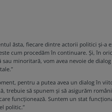
ul ăsta, fiecare dintre actorii politici și-a 
este cum procedăm în continuare. Și, în ori
ă sau minoritară, vom avea nevoie de dialog
tale.”
ent, pentru a putea avea un dialog în viito
ică, trebuie să spunem și să asigurăm români
i care funcționează. Suntem un stat funcționa
l politic.”