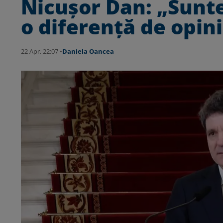
Nicușor Dan: „Sunte
o diferență de opinie
22 Apr, 22:07 •
Daniela Oancea