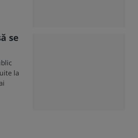
să se
ublic
uite la
ai