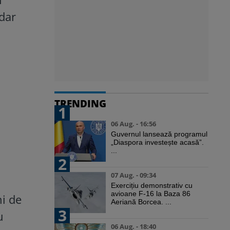
 dar
TRENDING
1
06 Aug. - 16:56
Guvernul lansează programul
„Diaspora investește acasă”.
...
2
07 Aug. - 09:34
Exercițiu demonstrativ cu
avioane F-16 la Baza 86
ni de
Aeriană Borcea. ...
3
u
06 Aug. - 18:40