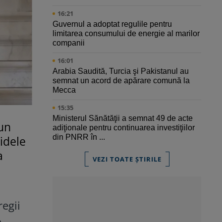
16:21
Guvernul a adoptat regulile pentru
limitarea consumului de energie al marilor
companii
16:01
Arabia Saudită, Turcia şi Pakistanul au
semnat un acord de apărare comună la
Mecca
15:35
Ministerul Sănătăţii a semnat 49 de acte
un
adiţionale pentru continuarea investiţiilor
din PNRR în ...
tidele
a
VEZI TOATE ȘTIRILE
regii
n