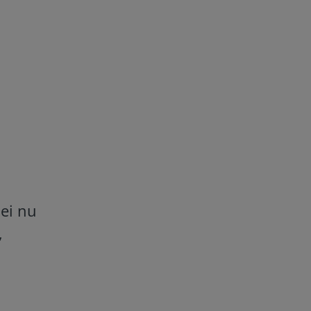
iei nu
,