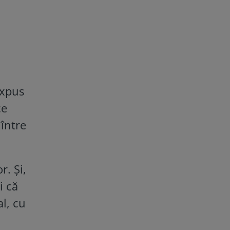
expus
ce
 între
r. Și,
i că
l, cu