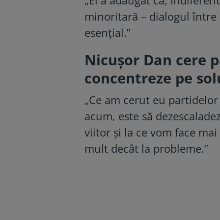
minoritară – dialogul între
esențial.”
Nicușor Dan cere pa
concentreze pe soluț
„Ce am cerut eu partidelor l
acum, este să dezescaladeze
viitor și la ce vom face mai 
mult decât la probleme.”