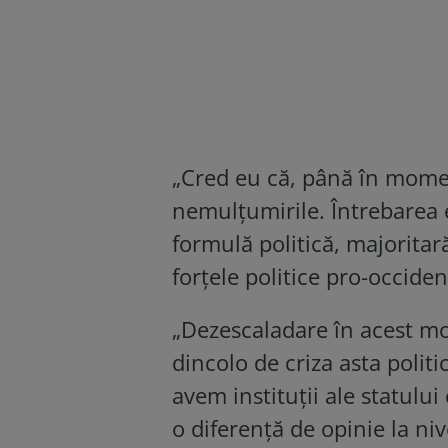
„Cred eu că, până în moment
nemulțumirile. Întrebarea 
formulă politică, majoritar
forțele politice pro-occiden
„Dezescaladare în acest mom
dincolo de criza asta polit
avem instituții ale statulu
o diferență de opinie la nive