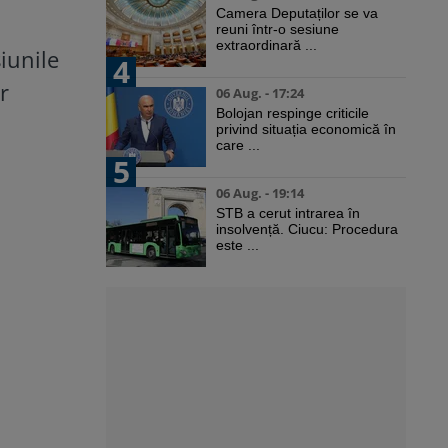
Camera Deputaților se va
reuni într-o sesiune
extraordinară ...
iunile
4
r
06 Aug. - 17:24
Bolojan respinge criticile
privind situația economică în
care ...
5
06 Aug. - 19:14
STB a cerut intrarea în
insolvență. Ciucu: Procedura
este ...