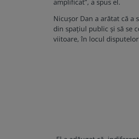
amplificat”, a spus el.
Nicușor Dan a arătat că a s
din spațiul public și să se 
viitoare, în locul disputelo
„El a adăugat că, indifere