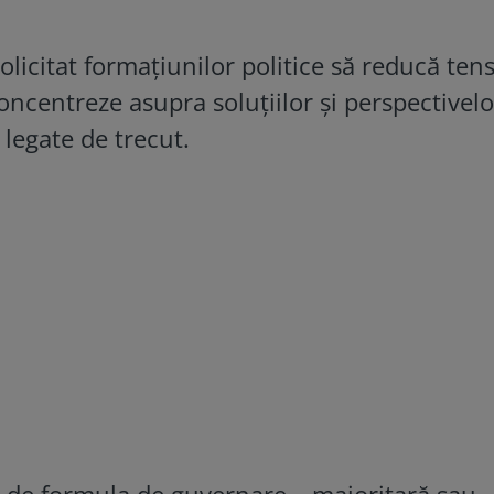
olicitat formațiunilor politice să reducă tens
concentreze asupra soluțiilor și perspectivelo
r legate de trecut.
nt de formula de guvernare – majoritară sau