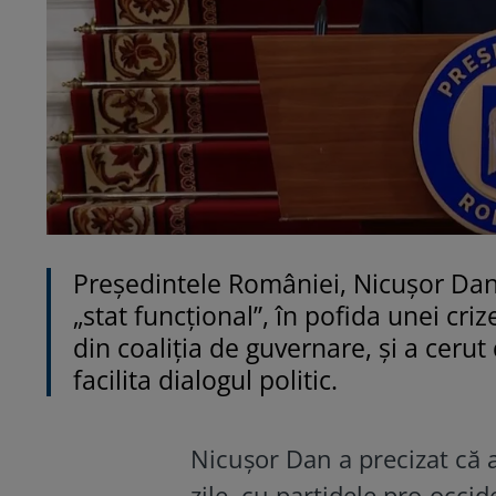
Președintele României, Nicușor Dan
„stat funcțional”, în pofida unei cri
din coaliția de guvernare, și a ceru
facilita dialogul politic.
Nicușor Dan a precizat că a
zile, cu partidele pro-occide