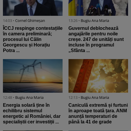
14:03 •
Cornel Ghimeșan
13:26 •
Bugiu ⁠Ana Maria
ÎCCJ respinge contestațiile
Guvernul deblochează
în camera preliminară;
angajările pentru noile
procesul lui Călin
creșe. 247 de unități sunt
Georgescu și Horațiu
incluse în programul
Potra ...
„Sfânta ...
12:48 •
Bugiu ⁠Ana Maria
12:13 •
Bugiu ⁠Ana Maria
Energia solară ține în
Caniculă extremă și furtuni
echilibru sistemul
în aproape toată țara. ANM
energetic al României, dar
anunță temperaturi de
specialiștii cer investiții ...
până la 41 de grade