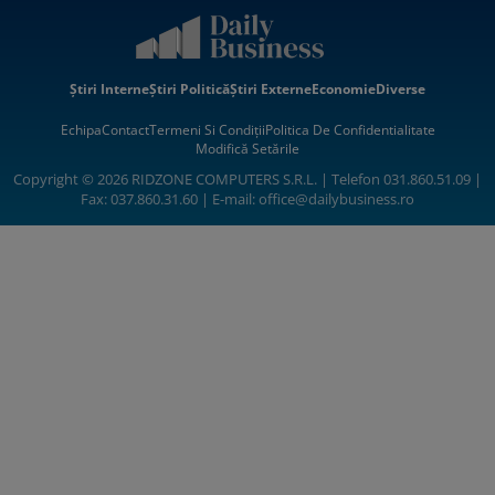
Știri Interne
Știri Politică
Știri Externe
Economie
Diverse
Echipa
Contact
Termeni Si Condiții
Politica De Confidentialitate
Modifică Setările
Copyright © 2026 RIDZONE COMPUTERS S.R.L. | Telefon 031.860.51.09 |
Fax: 037.860.31.60 | E-mail:
office@dailybusiness.ro