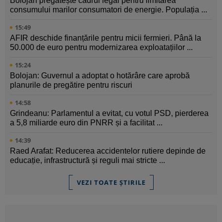
Bolojan pregătește cadrul legal pentru limitarea
consumului marilor consumatori de energie. Populația ...
15:49
AFIR deschide finanțările pentru micii fermieri. Până la
50.000 de euro pentru modernizarea exploatațiilor ...
15:24
Bolojan: Guvernul a adoptat o hotărâre care aprobă
planurile de pregătire pentru riscuri
14:58
Grindeanu: Parlamentul a evitat, cu votul PSD, pierderea
a 5,8 miliarde euro din PNRR și a facilitat ...
14:39
Raed Arafat: Reducerea accidentelor rutiere depinde de
educație, infrastructură și reguli mai stricte ...
VEZI TOATE ȘTIRILE