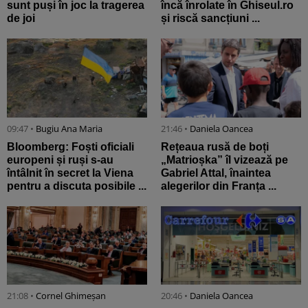
sunt puși în joc la tragerea
încă înrolate în Ghiseul.ro
de joi
și riscă sancțiuni ...
09:47 •
Bugiu ⁠Ana Maria
21:46 •
Daniela Oancea
Bloomberg: Foști oficiali
Rețeaua rusă de boți
europeni și ruși s-au
„Matrioșka” îl vizează pe
întâlnit în secret la Viena
Gabriel Attal, înaintea
pentru a discuta posibile ...
alegerilor din Franța ...
21:08 •
Cornel Ghimeșan
20:46 •
Daniela Oancea