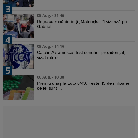
3
05 Aug. - 21:46
Rețeaua rusă de boți „Matrioșka” îl vizează pe
Gabriel ...
4
05 Aug. - 14:16
Cătălin Avramescu, fost consilier prezidențial,
vizat într-o ...
5
06 Aug. - 10:38
Premiu uriaș la Loto 6/49. Peste 49 de milioane
de lei sunt ...