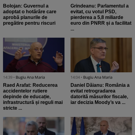
Bolojan: Guvernul a
Grindeanu: Parlamentul a
adoptat o hotărâre care
evitat, cu votul PSD,
aprobă planurile de
pierderea a 5,8 miliarde
pregătire pentru riscuri
euro din PNRR și a facilitat
...
14:39 •
Bugiu ⁠Ana Maria
14:04 •
Bugiu ⁠Ana Maria
Raed Arafat: Reducerea
Daniel Dăianu: România a
accidentelor rutiere
evitat retrogradarea
depinde de educație,
datorită măsurilor fiscale,
infrastructură și reguli mai
iar decizia Moody’s va ...
stricte ...