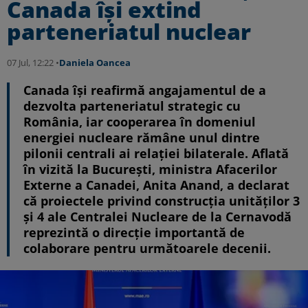
Canada își extind
parteneriatul nuclear
07 Jul, 12:22 •
Daniela Oancea
Canada își reafirmă angajamentul de a
dezvolta parteneriatul strategic cu
România, iar cooperarea în domeniul
energiei nucleare rămâne unul dintre
pilonii centrali ai relației bilaterale. Aflată
în vizită la București, ministra Afacerilor
Externe a Canadei, Anita Anand, a declarat
că proiectele privind construcția unităților 3
și 4 ale Centralei Nucleare de la Cernavodă
reprezintă o direcție importantă de
colaborare pentru următoarele decenii.