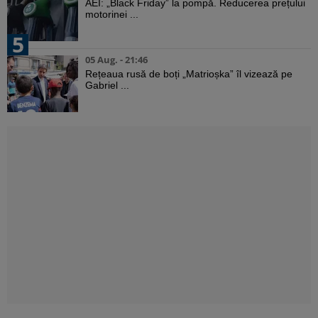
AEI: „Black Friday” la pompă. Reducerea prețului
motorinei ...
5
05 Aug. - 21:46
Rețeaua rusă de boți „Matrioșka” îl vizează pe
Gabriel ...