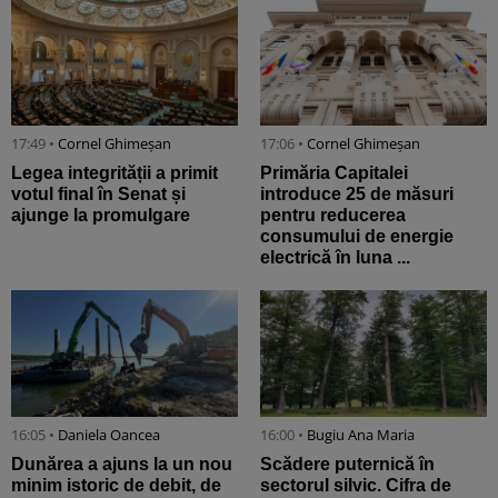
17:49 •
Cornel Ghimeșan
17:06 •
Cornel Ghimeșan
Legea integrității a primit
Primăria Capitalei
votul final în Senat și
introduce 25 de măsuri
ajunge la promulgare
pentru reducerea
consumului de energie
electrică în luna ...
16:05 •
Daniela Oancea
16:00 •
Bugiu ⁠Ana Maria
Dunărea a ajuns la un nou
Scădere puternică în
minim istoric de debit, de
sectorul silvic. Cifra de