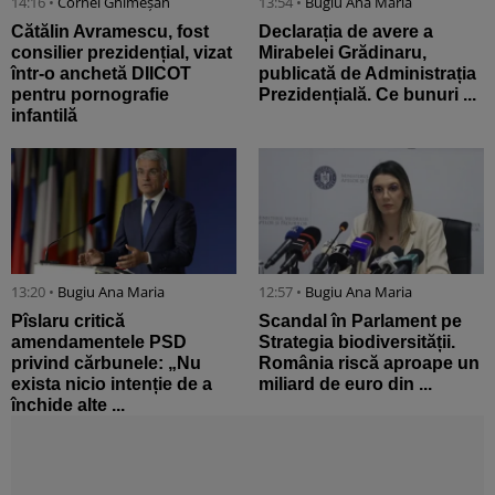
14:16 •
Cornel Ghimeșan
13:54 •
Bugiu ⁠Ana Maria
Cătălin Avramescu, fost
Declarația de avere a
consilier prezidențial, vizat
Mirabelei Grădinaru,
într-o anchetă DIICOT
publicată de Administrația
pentru pornografie
Prezidențială. Ce bunuri ...
infantilă
13:20 •
Bugiu ⁠Ana Maria
12:57 •
Bugiu ⁠Ana Maria
Pîslaru critică
Scandal în Parlament pe
amendamentele PSD
Strategia biodiversității.
privind cărbunele: „Nu
România riscă aproape un
exista nicio intenție de a
miliard de euro din ...
închide alte ...