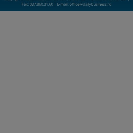
Fax: 037.860.31.60 | E-mail:
office@dailybusiness.ro