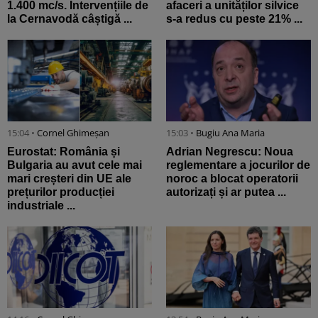
1.400 mc/s. Intervențiile de
afaceri a unităților silvice
la Cernavodă câștigă ...
s-a redus cu peste 21% ...
15:04 •
Cornel Ghimeșan
15:03 •
Bugiu ⁠Ana Maria
Eurostat: România și
Adrian Negrescu: Noua
Bulgaria au avut cele mai
reglementare a jocurilor de
mari creșteri din UE ale
noroc a blocat operatorii
prețurilor producției
autorizați și ar putea ...
industriale ...