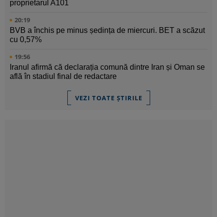
proprietarul A101
20:19
BVB a închis pe minus ședința de miercuri. BET a scăzut
cu 0,57%
19:56
Iranul afirmă că declarația comună dintre Iran și Oman se
află în stadiul final de redactare
VEZI TOATE ȘTIRILE