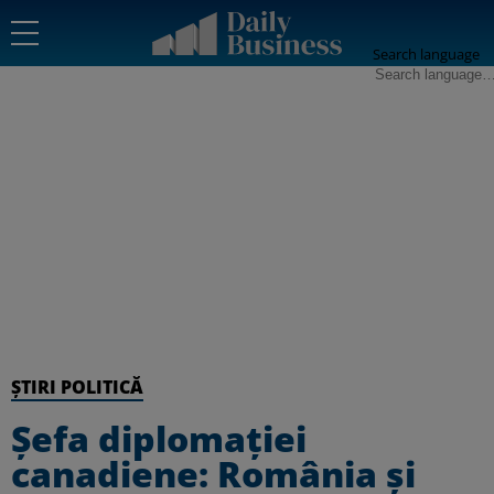
Search language
ȘTIRI POLITICĂ
Șefa diplomației
canadiene: România și