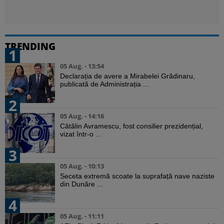
TRENDING
1
05 Aug. - 13:54
Declarația de avere a Mirabelei Grădinaru,
publicată de Administrația ...
2
05 Aug. - 14:16
Cătălin Avramescu, fost consilier prezidențial,
vizat într-o ...
3
05 Aug. - 10:13
Seceta extremă scoate la suprafață nave naziste
din Dunăre ...
4
05 Aug. - 11:11