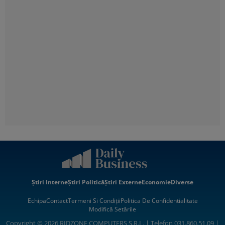
Știri Interne
Știri Politică
Știri Externe
Economie
Diverse
Echipa
Contact
Termeni Si Condiții
Politica De Confidentialitate
Modifică Setările
Copyright © 2026 RIDZONE COMPUTERS S.R.L. | Telefon 031.860.51.09 |