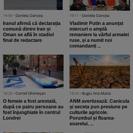
19:56 •
Daniela Oancea
19:11 •
Daniela Oancea
Iranul afirmă că declarația
Vladimir Putin a anunțat
comună dintre Iran și
miercuri o amplă
Oman se află în stadiul
remaniere la vârful armatei
final de redactare
ruse, și a numit noi
comandanți ...
18:29 •
Cornel Ghimeșan
18:24 •
Bugiu ⁠Ana Maria
O femeie a fost arestată,
ANM avertizează: Canicula
după ce patru persoane au
și seceta pun presiune pe
fost înjunghiate în centrul
culturile agricole.
Londrei
Porumbul și floarea-
soarelui, ...