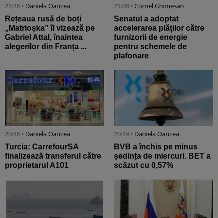
21:46 •
Daniela Oancea
21:08 •
Cornel Ghimeșan
Rețeaua rusă de boți
Senatul a adoptat
„Matrioșka” îl vizează pe
accelerarea plăților către
Gabriel Attal, înaintea
furnizorii de energie
alegerilor din Franța ...
pentru schemele de
plafonare
20:46 •
Daniela Oancea
20:19 •
Daniela Oancea
Turcia: CarrefourSA
BVB a închis pe minus
finalizează transferul către
ședința de miercuri. BET a
proprietarul A101
scăzut cu 0,57%