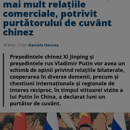
mai mult relațiile
comerciale, potrivit
purtătorului de cuvânt
chinez
18 May, 17:20 •
Daniela Oancea
Președintele chinez Xi Jinping și
președintele rus Vladimir Putin vor avea un
schimb de opinii privind relațiile bilaterale,
cooperarea în diverse domenii, precum și
chestiuni internaționale și regionale de
interes reciproc, în timpul viitoarei vizite a
lui Putin în China, a declarat luni un
purtător de cuvânt.