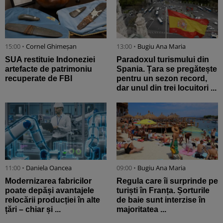
15:00 •
Cornel Ghimeșan
13:00 •
Bugiu ⁠Ana Maria
SUA restituie Indoneziei
Paradoxul turismului din
artefacte de patrimoniu
Spania. Țara se pregătește
recuperate de FBI
pentru un sezon record,
dar unul din trei locuitori ...
11:00 •
Daniela Oancea
09:00 •
Bugiu ⁠Ana Maria
Modernizarea fabricilor
Regula care îi surprinde pe
poate depăși avantajele
turiști în Franța. Șorturile
relocării producției în alte
de baie sunt interzise în
țări – chiar și ...
majoritatea ...