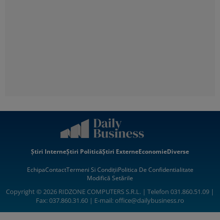
Știri Interne
Știri Politică
Știri Externe
Economie
Diverse
Echipa
Contact
Termeni Si Condiții
Politica De Confidentialitate
Modifică Setările
Copyright © 2026 RIDZONE COMPUTERS S.R.L. | Telefon 031.860.51.09 |
Fax: 037.860.31.60 | E-mail:
office@dailybusiness.ro