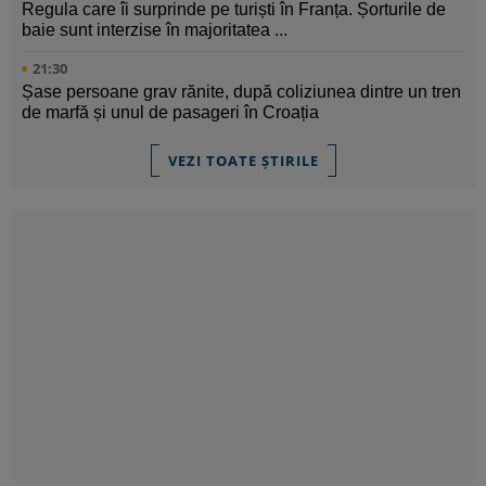
Regula care îi surprinde pe turiști în Franța. Șorturile de
baie sunt interzise în majoritatea ...
21:30
Șase persoane grav rănite, după coliziunea dintre un tren
de marfă și unul de pasageri în Croația
VEZI TOATE ȘTIRILE