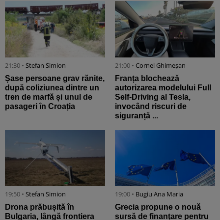
21:30 •
Stefan Simion
21:00 •
Cornel Ghimeșan
Șase persoane grav rănite,
Franța blochează
după coliziunea dintre un
autorizarea modelului Full
tren de marfă și unul de
Self-Driving al Tesla,
pasageri în Croația
invocând riscuri de
siguranță ...
19:50 •
Stefan Simion
19:00 •
Bugiu ⁠Ana Maria
Drona prăbușită în
Grecia propune o nouă
Bulgaria, lângă frontiera
sursă de finanțare pentru