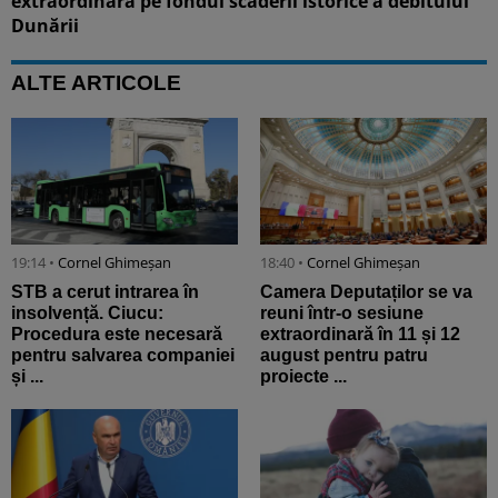
extraordinară pe fondul scăderii istorice a debitului
Dunării
ALTE ARTICOLE
19:14 •
Cornel Ghimeșan
18:40 •
Cornel Ghimeșan
STB a cerut intrarea în
Camera Deputaților se va
insolvență. Ciucu:
reuni într-o sesiune
Procedura este necesară
extraordinară în 11 și 12
pentru salvarea companiei
august pentru patru
și ...
proiecte ...