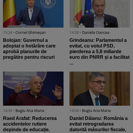
15:24 •
Cornel Ghimeșan
14:58 •
Daniela Oancea
Bolojan: Guvernul a
Grindeanu: Parlamentul a
adoptat o hotărâre care
evitat, cu votul PSD,
aprobă planurile de
pierderea a 5,8 miliarde
pregătire pentru riscuri
euro din PNRR și a facilitat
...
14:39 •
Bugiu ⁠Ana Maria
14:04 •
Bugiu ⁠Ana Maria
Raed Arafat: Reducerea
Daniel Dăianu: România a
accidentelor rutiere
evitat retrogradarea
depinde de educație,
datorită măsurilor fiscale,