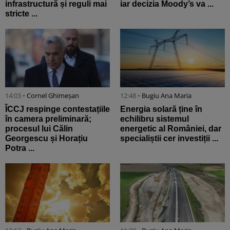
infrastructură și reguli mai
iar decizia Moody’s va ...
stricte ...
14:03 •
Cornel Ghimeșan
12:48 •
Bugiu ⁠Ana Maria
ÎCCJ respinge contestațiile
Energia solară ține în
în camera preliminară;
echilibru sistemul
procesul lui Călin
energetic al României, dar
Georgescu și Horațiu
specialiștii cer investiții ...
Potra ...