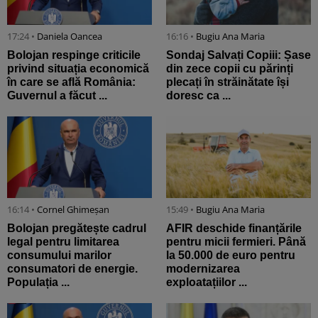
17:24 •
Daniela Oancea
16:16 •
Bugiu ⁠Ana Maria
Bolojan respinge criticile
Sondaj Salvați Copiii: Șase
privind situația economică
din zece copii cu părinți
în care se află România:
plecați în străinătate își
Guvernul a făcut ...
doresc ca ...
16:14 •
Cornel Ghimeșan
15:49 •
Bugiu ⁠Ana Maria
Bolojan pregătește cadrul
AFIR deschide finanțările
legal pentru limitarea
pentru micii fermieri. Până
consumului marilor
la 50.000 de euro pentru
consumatori de energie.
modernizarea
Populația ...
exploatațiilor ...