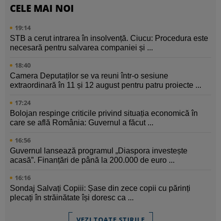
CELE MAI NOI
19:14
STB a cerut intrarea în insolvență. Ciucu: Procedura este
necesară pentru salvarea companiei și ...
18:40
Camera Deputaților se va reuni într-o sesiune
extraordinară în 11 și 12 august pentru patru proiecte ...
17:24
Bolojan respinge criticile privind situația economică în
care se află România: Guvernul a făcut ...
16:56
Guvernul lansează programul „Diaspora investește
acasă”. Finanțări de până la 200.000 de euro ...
16:16
Sondaj Salvați Copiii: Șase din zece copii cu părinți
plecați în străinătate își doresc ca ...
VEZI TOATE ȘTIRILE