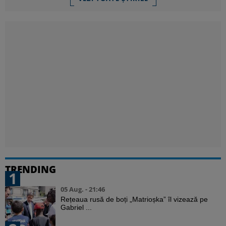
TRENDING
1
05 Aug. - 21:46
Rețeaua rusă de boți „Matrioșka” îl vizează pe
Gabriel ...