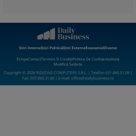
Știri Interne
Știri Politică
Știri Externe
Economie
Diverse
Echipa
Contact
Termeni Si Condiții
Politica De Confidentialitate
Modifică Setările
Copyright © 2026 RIDZONE COMPUTERS S.R.L. | Telefon 031.860.51.09 |
Fax: 037.860.31.60 | E-mail:
office@dailybusiness.ro