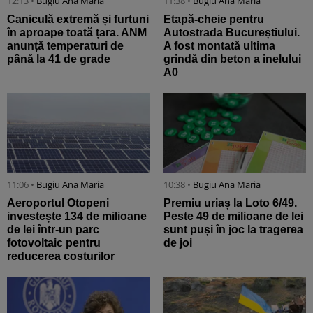
12:13 •
Bugiu ⁠Ana Maria
11:38 •
Bugiu ⁠Ana Maria
Caniculă extremă și furtuni
Etapă-cheie pentru
în aproape toată țara. ANM
Autostrada Bucureștiului.
anunță temperaturi de
A fost montată ultima
până la 41 de grade
grindă din beton a inelului
A0
11:06 •
Bugiu ⁠Ana Maria
10:38 •
Bugiu ⁠Ana Maria
Aeroportul Otopeni
Premiu uriaș la Loto 6/49.
investește 134 de milioane
Peste 49 de milioane de lei
de lei într-un parc
sunt puși în joc la tragerea
fotovoltaic pentru
de joi
reducerea costurilor