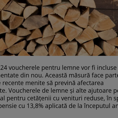
024 voucherele pentru lemne vor fi incluse 
imentate din nou. Această măsură face part
ve recente menite să prevină afectarea
tite. Voucherele de lemne și alte ajutoare 
ial pentru cetățenii cu venituri reduse, în s
pensie cu 13,8% aplicată de la începutul an