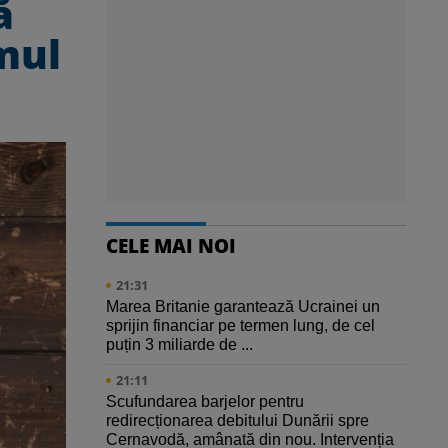
ă
amul
CELE MAI NOI
21:31
Marea Britanie garantează Ucrainei un
sprijin financiar pe termen lung, de cel
puțin 3 miliarde de ...
21:11
Scufundarea barjelor pentru
redirecționarea debitului Dunării spre
Cernavodă, amânată din nou. Intervenția