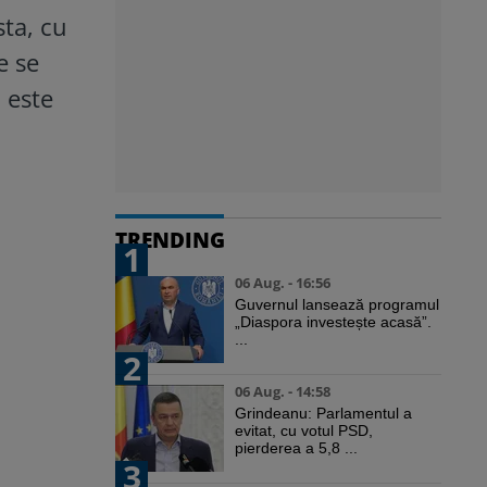
sta, cu
e se
 este
TRENDING
1
06 Aug. - 16:56
Guvernul lansează programul
„Diaspora investește acasă”.
...
2
06 Aug. - 14:58
Grindeanu: Parlamentul a
evitat, cu votul PSD,
pierderea a 5,8 ...
3