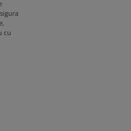
e
asigura
e,
u cu