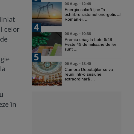
06 Aug. - 12:48
Energia solară ține în
echilibru sistemul energetic al
iniat
României, ...
4
l celor
06 Aug. - 10:38
 de
Premiu uriaș la Loto 6/49.
Peste 49 de milioane de lei
sunt ...
5
rgie
06 Aug. - 18:40
la
Camera Deputaților se va
reuni într-o sesiune
extraordinară ...
iu
eze în