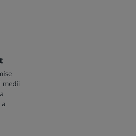
t
mise
i medii
la
 a