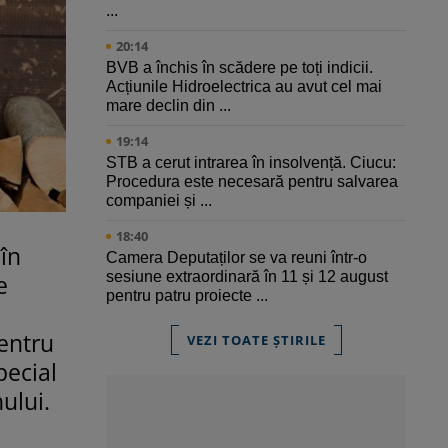
...
20:14
BVB a închis în scădere pe toți indicii.
Acțiunile Hidroelectrica au avut cel mai
mare declin din ...
19:14
STB a cerut intrarea în insolvență. Ciucu:
Procedura este necesară pentru salvarea
companiei și ...
18:40
în
Camera Deputaților se va reuni într-o
sesiune extraordinară în 11 și 12 august
e
pentru patru proiecte ...
pentru
VEZI TOATE ȘTIRILE
pecial
ului.