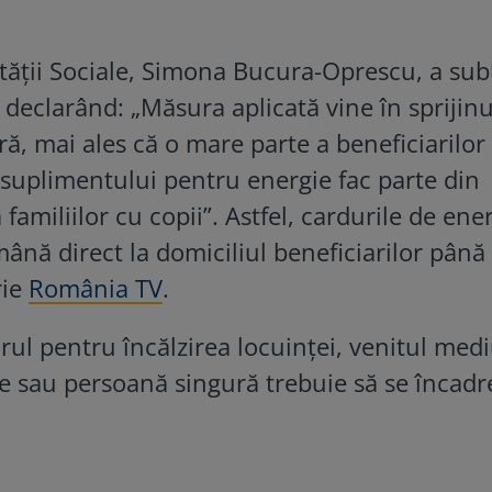
ității Sociale, Simona Bucura-Oprescu, a subl
declarând: „Măsura aplicată vine în sprijinu
iară, mai ales că o mare parte a beneficiarilor
a suplimentului pentru energie fac parte din
 familiilor cu copii”. Astfel, cardurile de ene
mână direct la domiciliul beneficiarilor până 
rie
România TV
.
rul pentru încălzirea locuinței, venitul med
 sau persoană singură trebuie să se încadr