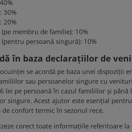
: 40%
i: 30%
i: 20%
ei (pe membru de familie): 10%
i (pentru persoană singură): 10%
ă în baza declaraţiilor de veni
locuinței se acordă pe baza unei dispoziții e
familiilor sau persoanelor singure cu venitur
 lei pe persoană în cazul familiilor și până 
or singure. Acest ajutor este esențial pentru
de confort termic în sezonul rece.
izeze corect toate informațiile referitoare la