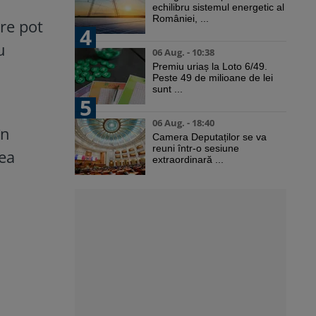
echilibru sistemul energetic al
României, ...
re pot
4
u
06 Aug. - 10:38
Premiu uriaș la Loto 6/49.
Peste 49 de milioane de lei
sunt ...
5
06 Aug. - 18:40
în
Camera Deputaților se va
reuni într-o sesiune
tea
extraordinară ...