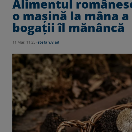
Alimentul românesc
o mașină la mâna a 
bogații îl mănâncă
11 Mar, 11:35 •
stefan.vlad