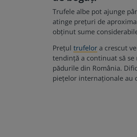
Trufele albe pot ajunge pân
atinge prețuri de aproximat
obținut sume considerabile
Prețul
trufelor
a crescut ver
tendință a continuat să se 
pădurile din România. Dific
piețelor internaționale au d