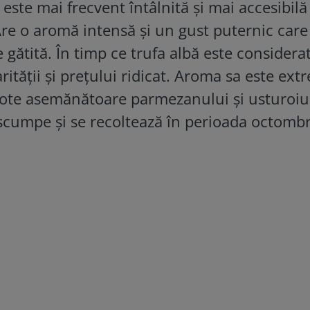
este mai frecvent întâlnită și mai accesibilă
Are o aromă intensă și un gust puternic care
 gătită. În timp ce trufa albă este considera
arității și prețului ridicat. Aroma sa este ex
note asemănătoare parmezanului și usturoiul
 scumpe și se recoltează în perioada octombr