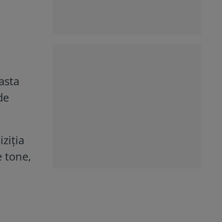
asta
de
ziția
e tone,