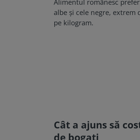
Alimentul românesc prefera
albe și cele negre, extrem 
pe kilogram.
Cât a ajuns să co
de bogați