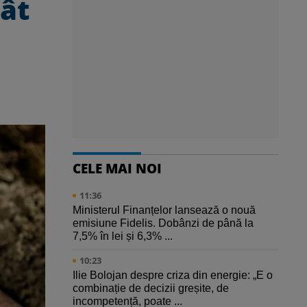
ât
CELE MAI NOI
11:36
Ministerul Finanțelor lansează o nouă
emisiune Fidelis. Dobânzi de până la
7,5% în lei și 6,3% ...
10:23
Ilie Bolojan despre criza din energie: „E o
combinație de decizii greșite, de
incompetență, poate ...