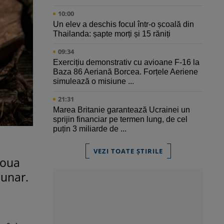
10:00
Un elev a deschis focul într-o școală din
Thailanda: șapte morți și 15 răniți
09:34
Exercițiu demonstrativ cu avioane F-16 la
Baza 86 Aeriană Borcea. Forțele Aeriene
simulează o misiune ...
21:31
Marea Britanie garantează Ucrainei un
sprijin financiar pe termen lung, de cel
puțin 3 miliarde de ...
VEZI TOATE ȘTIRILE
doua
zunar.