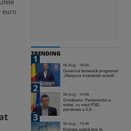
ufele
e euro
TRENDING
1
06 Aug. - 16:56
Guvernul lansează programul
„Diaspora investește acasă”.
...
2
06 Aug. - 14:58
Grindeanu: Parlamentul a
evitat, cu votul PSD,
pierderea a 5,8 ...
at
3
06 Aug. - 12:48
Energia solară ține în