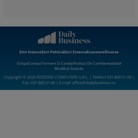
Știri Interne
Știri Politică
Știri Externe
Economie
Diverse
Echipa
Contact
Termeni Si Condiții
Politica De Confidentialitate
Modifică Setările
Copyright © 2026 RIDZONE COMPUTERS S.R.L. | Telefon 031.860.51.09 |
Fax: 037.860.31.60 | E-mail:
office@dailybusiness.ro