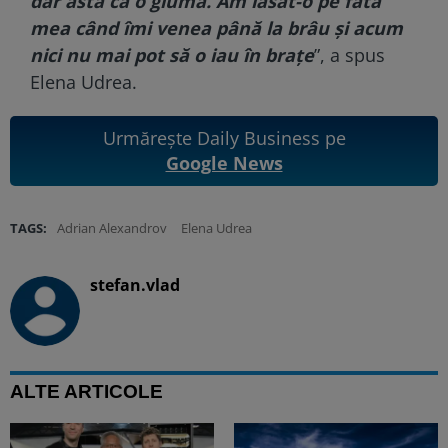
dar asta ca o glumă. Am lăsat-o pe fata
mea când îmi venea până la brâu și acum
nici nu mai pot să o iau în brațe
”, a spus
Elena Udrea.
Urmărește Daily Business pe
Google News
TAGS:
Adrian Alexandrov
Elena Udrea
stefan.vlad
ALTE ARTICOLE