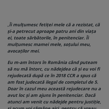
„
Îi mulțumesc fetiței mele că a rezistat, că
și-a petrecut aproape patru ani din viața
ei, toate sărbătorile, în penitenciar. Îi
mulțumesc mamei mele, soțului meu,
avocaților mei.
Eu m-am întors în România când puteam
să nu mă întorc, cu nădejdea că și eu voi fi
rejudecată după ce în 2018 CCR a spus că
am fost judecată ilegal de completul de 5.
Doar în cazul meu această rejudecare nu a
avut loc și am ajuns în penitenciar. Dacă
atunci am venit cu nădejde pentru justiție,
și acum voi rămâne aici, pentru că vreau