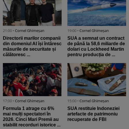
21:00 •
Cornel Ghimeșan
19:00 •
Cornel Ghimeșan
Directorii marilor companii
SUA a semnat un contract
din domeniul AI își întăresc
de până la 58,6 miliarde de
măsurile de securitate și
dolari cu Lockheed Martin
călătoresc ...
pentru producția de ...
17:00 •
Cornel Ghimeșan
15:00 •
Cornel Ghimeșan
Formula 1 atrage cu 6%
SUA restituie Indoneziei
mai mulți spectatori în
artefacte de patrimoniu
2026. Cinci Mari Premii au
recuperate de FBI
stabilit recorduri istorice ...