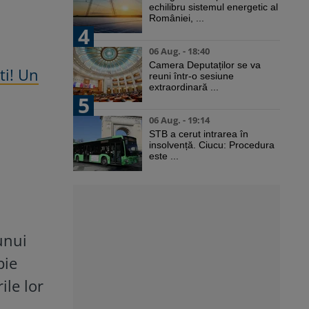
echilibru sistemul energetic al
României, ...
4
06 Aug. - 18:40
Camera Deputaților se va
ti! Un
reuni într-o sesiune
extraordinară ...
5
06 Aug. - 19:14
STB a cerut intrarea în
insolvență. Ciucu: Procedura
este ...
unui
pie
ile lor