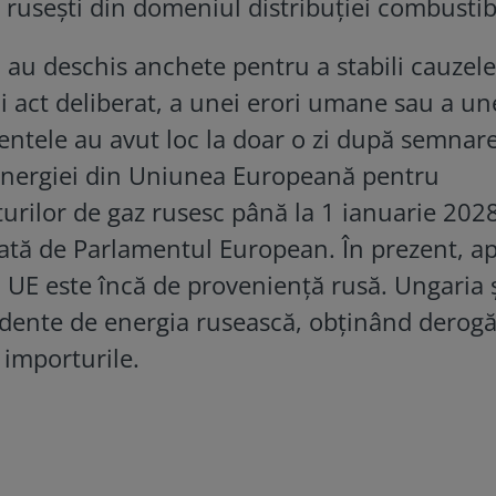
 rusești din domeniul distribuției combustibi
i au deschis anchete pentru a stabili cauzele
i act deliberat, a unei erori umane sau a un
entele au avut loc la doar o zi după semnar
 energiei din Uniunea Europeană pentru
turilor de gaz rusesc până la 1 ianuarie 2028
ată de Parlamentul European. În prezent, a
UE este încă de proveniență rusă. Ungaria 
dente de energia rusească, obținând derogă
 importurile.