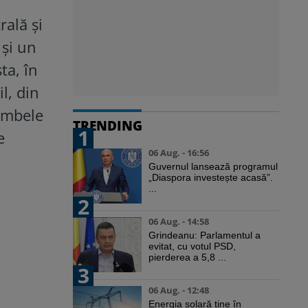
ală și
 și un
ta, în
l, din
 Ambele
TRENDING
1
e
06 Aug. - 16:56
Guvernul lansează programul
„Diaspora investește acasă”.
...
2
06 Aug. - 14:58
Grindeanu: Parlamentul a
evitat, cu votul PSD,
pierderea a 5,8 ...
3
06 Aug. - 12:48
Energia solară ține în