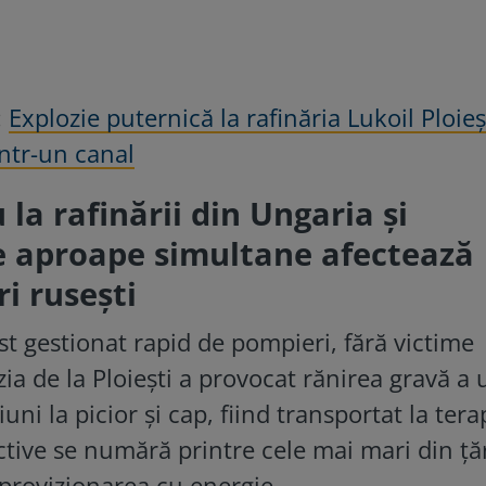
:
Explozie puternică la rafinăria Lukoil Ploieș
într-un canal
 la rafinării din Ungaria și
e aproape simultane afectează
ri rusești
st gestionat rapid de pompieri, fără victime
zia de la Ploiești a provocat rănirea gravă a 
uni la picior și cap, fiind transportat la tera
ctive se numără printre cele mai mari din țăr
 aprovizionarea cu energie.