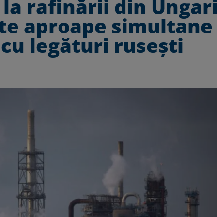
 la rafinării din Ungar
nte aproape simultane
 cu legături rusești