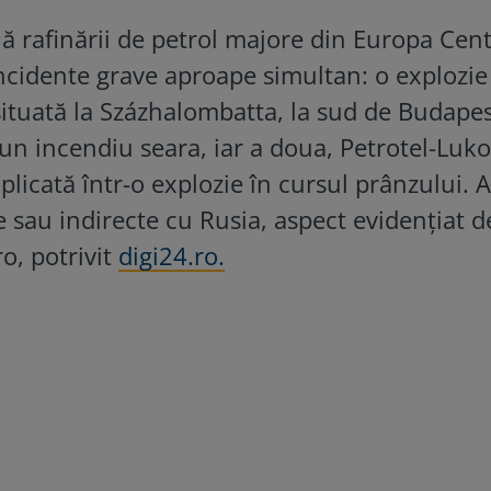
 rafinării de petrol majore din Europa Centr
incidente grave aproape simultan: o explozie
situată la Százhalombatta, la sud de Budapes
 un incendiu seara, iar a doua, Petrotel-Lukoi
mplicată într-o explozie în cursul prânzului.
te sau indirecte cu Rusia, aspect evidențiat d
o, potrivit
digi24.ro.