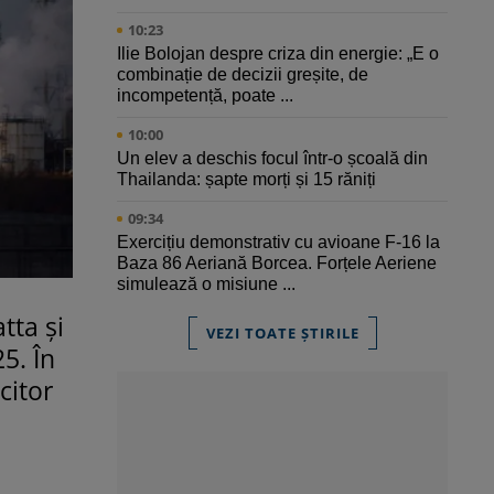
10:23
Ilie Bolojan despre criza din energie: „E o
combinație de decizii greșite, de
incompetență, poate ...
10:00
Un elev a deschis focul într-o școală din
Thailanda: șapte morți și 15 răniți
09:34
Exercițiu demonstrativ cu avioane F-16 la
Baza 86 Aeriană Borcea. Forțele Aeriene
simulează o misiune ...
tta și
VEZI TOATE ȘTIRILE
5. În
citor