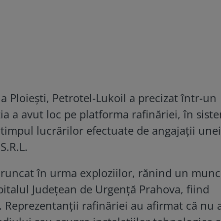
la Ploiești, Petrotel-Lukoil a precizat într-un
ia a avut loc pe platforma rafinăriei, în sist
 timpul lucrărilor efectuate de angajații une
S.R.L.
aruncat în urma exploziilor, rănind un munc
Spitalul Județean de Urgență Prahova, fiind
ă. Reprezentanții rafinăriei au afirmat că nu 