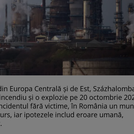
din Europa Centrală și de Est, Százhalomba
n incendiu și o explozie pe 20 octombrie 202
ncidentul fără victime, în România un mun
 curs, iar ipotezele includ eroare umană,
.