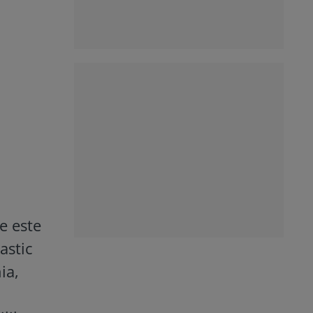
e este
astic
ia,