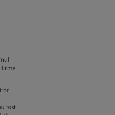
emul
i firme
itor
au fost