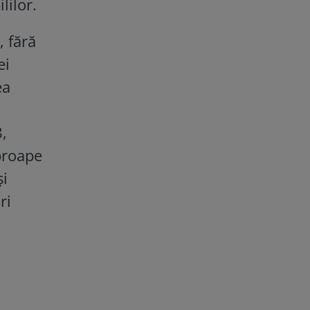
lilor.
, fără
ei
ea
,
proape
și
ri