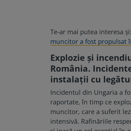
Te-ar mai putea interesa și
muncitor a fost propulsat 
Explozie și incendiu
România. Incident
instalații cu legătu
Incidentul din Ungaria a fo
raportate, în timp ce explo
muncitor, care a suferit lezi
intensivă. Rafinăriile respe
și joacă un rol esențial în