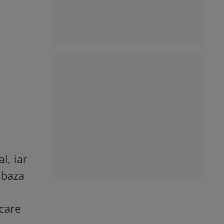
l, iar
 baza
 care