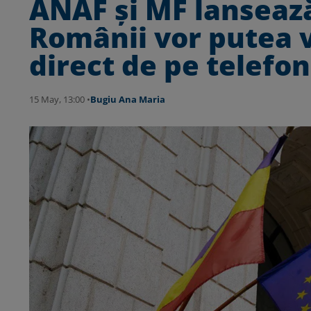
ANAF și MF lansează
Românii vor putea v
direct de pe telefon
15 May, 13:00 •
Bugiu ⁠Ana Maria