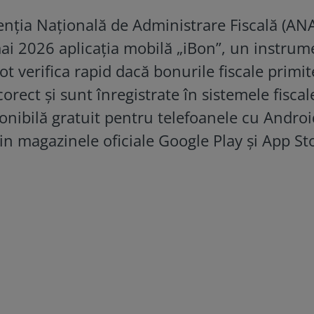
enția Națională de Administrare Fiscală (AN
i 2026 aplicația mobilă „iBon”, un instrum
pot verifica rapid dacă bonurile fiscale primit
rect și sunt înregistrate în sistemele fiscal
ponibilă gratuit pentru telefoanele cu Androi
din magazinele oficiale Google Play și App St