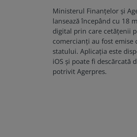
Ministerul Finanțelor și Ag
lansează începând cu 18 ma
digital prin care cetățenii 
comercianți au fost emise co
statului. Aplicația este dis
iOS și poate fi descărcată 
potrivit Agerpres.