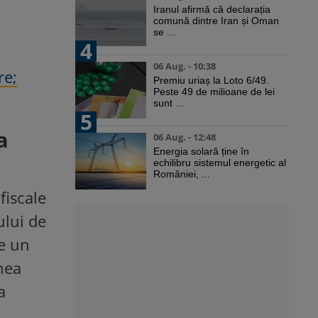
Iranul afirmă că declarația
comună dintre Iran și Oman
se ...
4
06 Aug. - 10:38
re;
Premiu uriaș la Loto 6/49.
Peste 49 de milioane de lei
sunt ...
5
a
06 Aug. - 12:48
Energia solară ține în
echilibru sistemul energetic al
României, ...
fiscale
ului de
ne un
nea
a