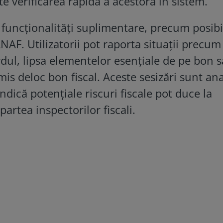
te verificarea rapidă a acestora în sistem.
e funcționalități suplimentare, precum posibi
ANAF. Utilizatorii pot raporta situații precum
ardul, lipsa elementelor esențiale de pe bon 
mis deloc bon fiscal. Aceste sesizări sunt ana
indică potențiale riscuri fiscale pot duce la
partea inspectorilor fiscali.