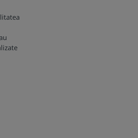
litatea
sau
lizate