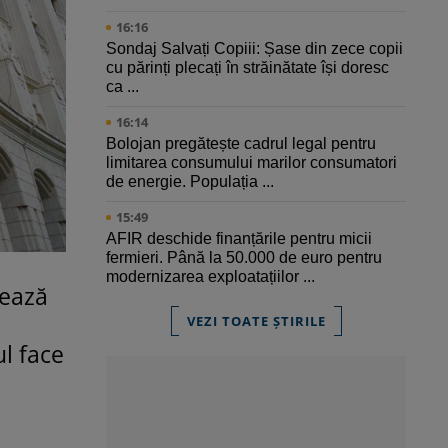
16:16
Sondaj Salvați Copiii: Șase din zece copii
cu părinți plecați în străinătate își doresc
ca ...
16:14
Bolojan pregătește cadrul legal pentru
limitarea consumului marilor consumatori
de energie. Populația ...
15:49
AFIR deschide finanțările pentru micii
fermieri. Până la 50.000 de euro pentru
modernizarea exploatațiilor ...
sează
VEZI TOATE ȘTIRILE
ul face