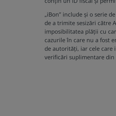
conțin un ID fiscal și permi
„iBon” include și o serie d
de a trimite sesizări către 
imposibilitatea plății cu c
cazurile în care nu a fost e
de autorități, iar cele care 
verificări suplimentare din 