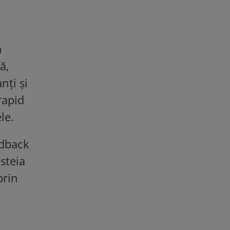
n
ă,
nți și
rapid
le.
edback
steia
prin