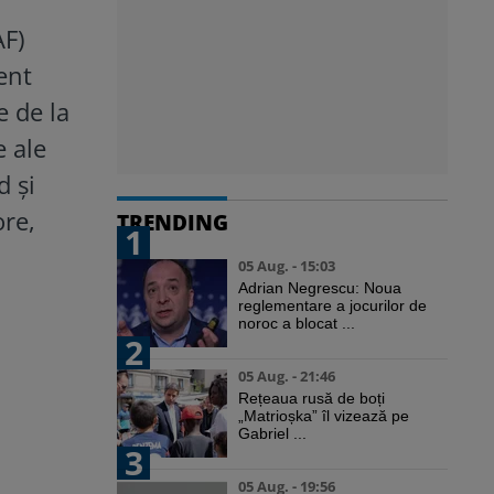
AF)
ent
e de la
e ale
d și
ore,
TRENDING
1
05 Aug. - 15:03
Adrian Negrescu: Noua
reglementare a jocurilor de
noroc a blocat ...
2
05 Aug. - 21:46
Rețeaua rusă de boți
„Matrioșka” îl vizează pe
Gabriel ...
3
05 Aug. - 19:56