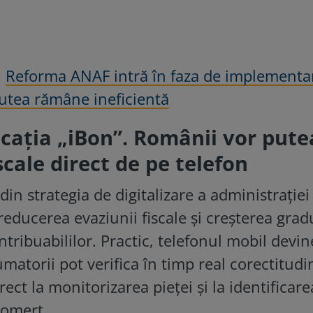
:
Reforma ANAF intră în faza de implementa
putea rămâne ineficientă
cația „iBon”. Românii vor pute
scale direct de pe telefon
in strategia de digitalizare a administrației 
 reducerea evaziunii fiscale și creșterea grad
ribuabililor. Practic, telefonul mobil devi
atorii pot verifica în timp real corectitudi
ect la monitorizarea pieței și la identificare
comerț.