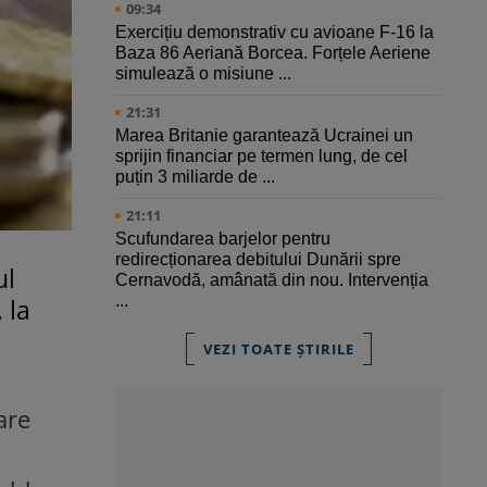
09:34
Exercițiu demonstrativ cu avioane F-16 la
Baza 86 Aeriană Borcea. Forțele Aeriene
simulează o misiune ...
21:31
Marea Britanie garantează Ucrainei un
sprijin financiar pe termen lung, de cel
puțin 3 miliarde de ...
21:11
Scufundarea barjelor pentru
redirecționarea debitului Dunării spre
ul
Cernavodă, amânată din nou. Intervenția
...
 la
VEZI TOATE ȘTIRILE
are