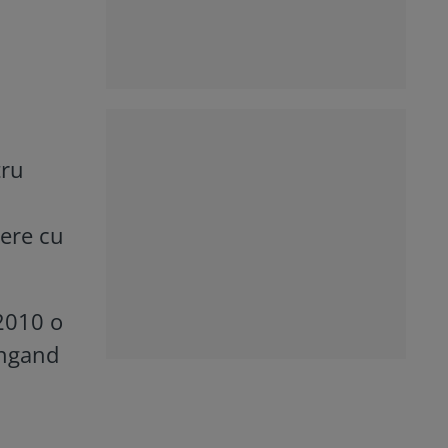
tru
tere cu
 2010 o
ungand