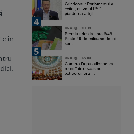
Grindeanu: Parlamentul a
evitat, cu votul PSD,
i
pierderea a 5,8 ...
4
06 Aug. - 10:38
Premiu uriaș la Loto 6/49.
te in
Peste 49 de milioane de lei
sunt ...
5
ntru
06 Aug. - 18:40
Camera Deputaților se va
dici,
reuni într-o sesiune
extraordinară ...