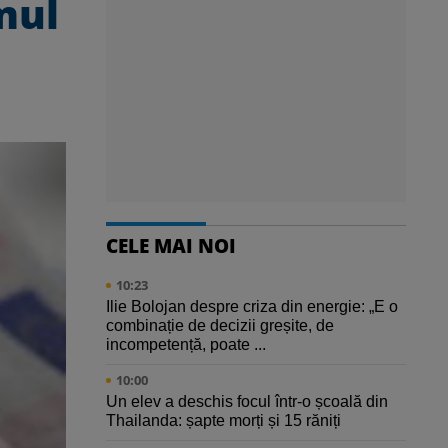
mul
CELE MAI NOI
10:23
Ilie Bolojan despre criza din energie: „E o
combinație de decizii greșite, de
incompetență, poate ...
10:00
Un elev a deschis focul într-o școală din
Thailanda: șapte morți și 15 răniți