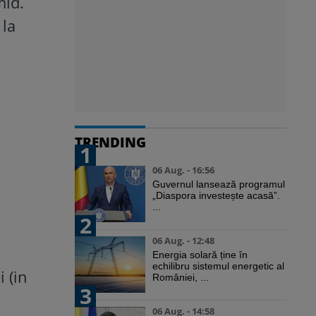
mld.
 la
TRENDING
1
06 Aug. - 16:56
Guvernul lansează programul
„Diaspora investește acasă”.
...
2
06 Aug. - 12:48
Energia solară ține în
echilibru sistemul energetic al
 (in
României, ...
3
06 Aug. - 14:58