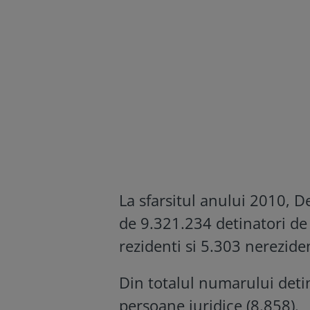
La sfarsitul anului 2010, 
de 9.321.234 detinatori de
rezidenti si 5.303 nereziden
Din totalul numarului detin
persoane juridice (8.858).