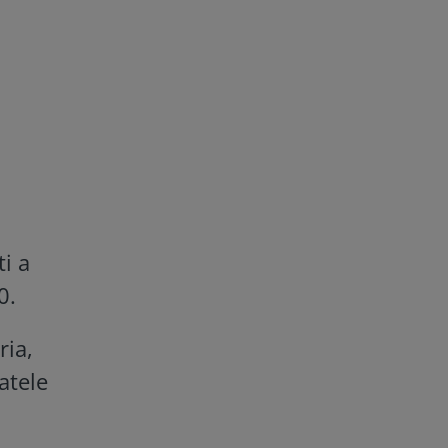
ti a
0.
ria,
atele