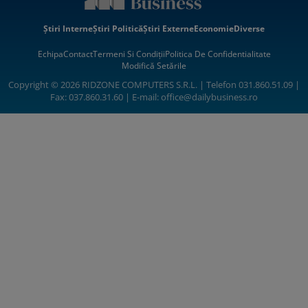
Știri Interne
Știri Politică
Știri Externe
Economie
Diverse
Echipa
Contact
Termeni Si Condiții
Politica De Confidentialitate
Modifică Setările
Copyright © 2026 RIDZONE COMPUTERS S.R.L. | Telefon 031.860.51.09 |
Fax: 037.860.31.60 | E-mail:
office@dailybusiness.ro