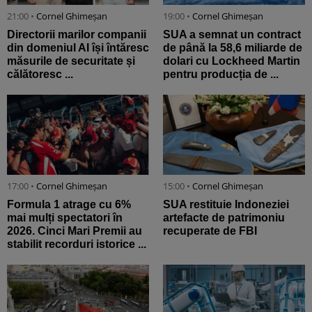
21:00 •
Cornel Ghimeșan
19:00 •
Cornel Ghimeșan
Directorii marilor companii
SUA a semnat un contract
din domeniul AI își întăresc
de până la 58,6 miliarde de
măsurile de securitate și
dolari cu Lockheed Martin
călătoresc ...
pentru producția de ...
17:00 •
Cornel Ghimeșan
15:00 •
Cornel Ghimeșan
Formula 1 atrage cu 6%
SUA restituie Indoneziei
mai mulți spectatori în
artefacte de patrimoniu
2026. Cinci Mari Premii au
recuperate de FBI
stabilit recorduri istorice ...