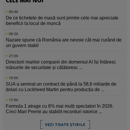
CELE MAI NOI
09:48
De ce tichetele de masă sunt printre cele mai apreciate
beneficii la locul de muncă
09:26
Nazare spune că România are nevoie cât mai curând de
un guvern stabil
21:00
Directorii marilor companii din domeniul AI își întăresc
măsurile de securitate și călătoresc ...
19:00
SUA a semnat un contract de până la 58,6 miliarde de
dolari cu Lockheed Martin pentru producția de ...
17:00
Formula 1 atrage cu 6% mai mulți spectatori în 2026.
Cinci Mari Premii au stabilit recorduri istorice ...
VEZI TOATE ȘTIRILE