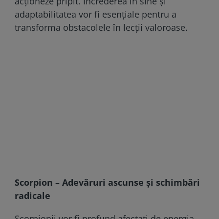
acționeze pripit. Încrederea în sine și
adaptabilitatea vor fi esențiale pentru a
transforma obstacolele în lecții valoroase.
Scorpion – Adevăruri ascunse și schimbări
radicale
Scorpionii vor fi profund afectați de energia