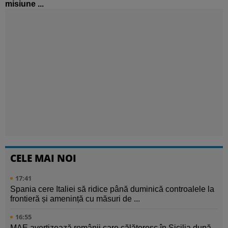
misiune ...
CELE MAI NOI
17:41
Spania cere Italiei să ridice până duminică controalele la
frontieră și amenință cu măsuri de ...
16:55
MAE avertizează românii care călătoresc în Sicilia după