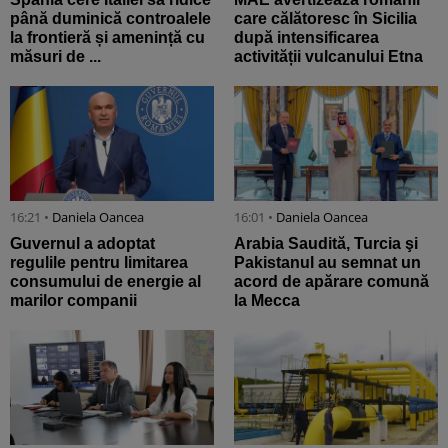
până duminică controalele
care călătoresc în Sicilia
la frontieră și amenință cu
după intensificarea
măsuri de ...
activității vulcanului Etna
16:21 •
Daniela Oancea
16:01 •
Daniela Oancea
Guvernul a adoptat
Arabia Saudită, Turcia şi
regulile pentru limitarea
Pakistanul au semnat un
consumului de energie al
acord de apărare comună
marilor companii
la Mecca