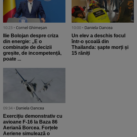
10:23 •
Cornel Ghimeșan
10:00 •
Daniela Oancea
Ilie Bolojan despre criza
Un elev a deschis focul
din energie: „E o
într-o școală din
combinație de decizii
Thailanda: șapte morți și
greșite, de incompetență,
15 răniți
poate ...
09:34 •
Daniela Oancea
Exercițiu demonstrativ cu
avioane F-16 la Baza 86
Aeriană Borcea. Forțele
Aeriene simulează o