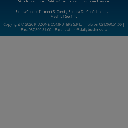
Știri Interne
Știri Politică
Știri Externe
Economie
Diverse
Echipa
Contact
Termeni Si Condiții
Politica De Confidentialitate
Modifică Setările
Copyright © 2026 RIDZONE COMPUTERS S.R.L. | Telefon 031.860.51.09 |
Fax: 037.860.31.60 | E-mail:
office@dailybusiness.ro