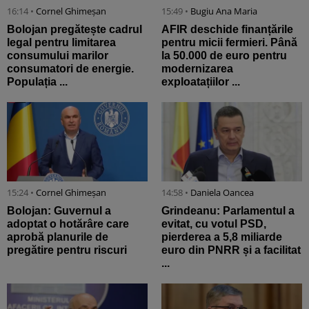
16:14 •
Cornel Ghimeșan
15:49 •
Bugiu ⁠Ana Maria
Bolojan pregătește cadrul
AFIR deschide finanțările
legal pentru limitarea
pentru micii fermieri. Până
consumului marilor
la 50.000 de euro pentru
consumatori de energie.
modernizarea
Populația ...
exploatațiilor ...
15:24 •
Cornel Ghimeșan
14:58 •
Daniela Oancea
Bolojan: Guvernul a
Grindeanu: Parlamentul a
adoptat o hotărâre care
evitat, cu votul PSD,
aprobă planurile de
pierderea a 5,8 miliarde
pregătire pentru riscuri
euro din PNRR și a facilitat
...