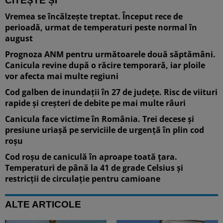
CITEȘTE ȘI
Vremea se încălzește treptat. Început rece de
perioadă, urmat de temperaturi peste normal în
august
Prognoza ANM pentru următoarele două săptămâni.
Canicula revine după o răcire temporară, iar ploile
vor afecta mai multe regiuni
Cod galben de inundații în 27 de județe. Risc de viituri
rapide și creșteri de debite pe mai multe râuri
Canicula face victime în România. Trei decese și
presiune uriașă pe serviciile de urgență în plin cod
roșu
Cod roșu de caniculă în aproape toată țara.
Temperaturi de până la 41 de grade Celsius și
restricții de circulație pentru camioane
ALTE ARTICOLE