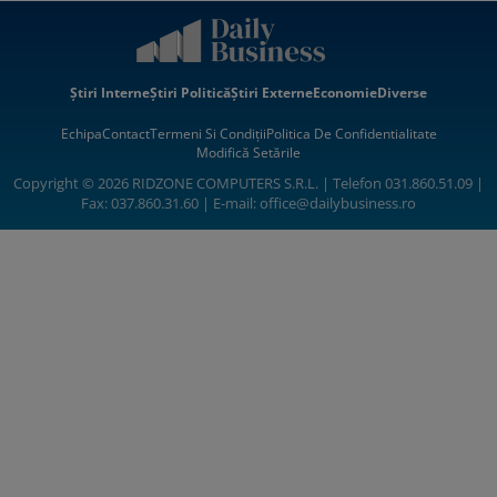
Știri Interne
Știri Politică
Știri Externe
Economie
Diverse
Echipa
Contact
Termeni Si Condiții
Politica De Confidentialitate
Modifică Setările
Copyright © 2026 RIDZONE COMPUTERS S.R.L. | Telefon 031.860.51.09 |
Fax: 037.860.31.60 | E-mail:
office@dailybusiness.ro