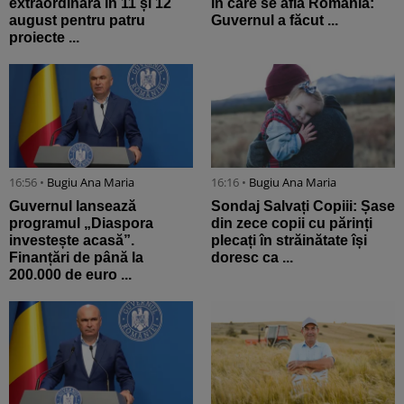
extraordinară în 11 și 12
în care se află România:
august pentru patru
Guvernul a făcut ...
proiecte ...
16:56 •
Bugiu ⁠Ana Maria
16:16 •
Bugiu ⁠Ana Maria
Guvernul lansează
Sondaj Salvați Copiii: Șase
programul „Diaspora
din zece copii cu părinți
investește acasă”.
plecați în străinătate își
Finanțări de până la
doresc ca ...
200.000 de euro ...