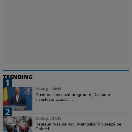
TRENDING
1
06 Aug. - 16:56
Guvernul lansează programul „Diaspora
investește acasă”. ...
2
05 Aug. - 21:46
Rețeaua rusă de boți „Matrioșka” îl vizează pe
Gabriel ...