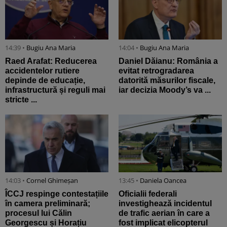
14:39 •
Bugiu ⁠Ana Maria
14:04 •
Bugiu ⁠Ana Maria
Raed Arafat: Reducerea
Daniel Dăianu: România a
accidentelor rutiere
evitat retrogradarea
depinde de educație,
datorită măsurilor fiscale,
infrastructură și reguli mai
iar decizia Moody’s va ...
stricte ...
14:03 •
Cornel Ghimeșan
13:45 •
Daniela Oancea
ÎCCJ respinge contestațiile
Oficialii federali
în camera preliminară;
investighează incidentul
procesul lui Călin
de trafic aerian în care a
Georgescu și Horațiu
fost implicat elicopterul