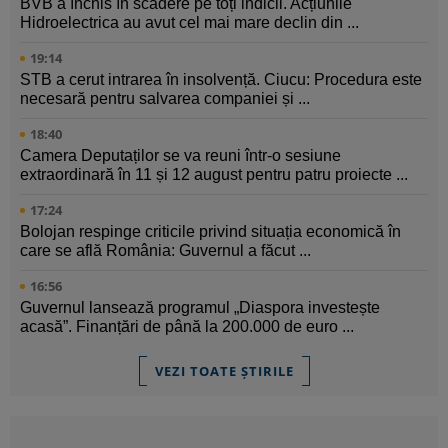
BVB a închis în scădere pe toți indicii. Acțiunile
Hidroelectrica au avut cel mai mare declin din ...
19:14
STB a cerut intrarea în insolvență. Ciucu: Procedura este
necesară pentru salvarea companiei și ...
18:40
Camera Deputaților se va reuni într-o sesiune
extraordinară în 11 și 12 august pentru patru proiecte ...
17:24
Bolojan respinge criticile privind situația economică în
care se află România: Guvernul a făcut ...
16:56
Guvernul lansează programul „Diaspora investește
acasă”. Finanțări de până la 200.000 de euro ...
VEZI TOATE ȘTIRILE