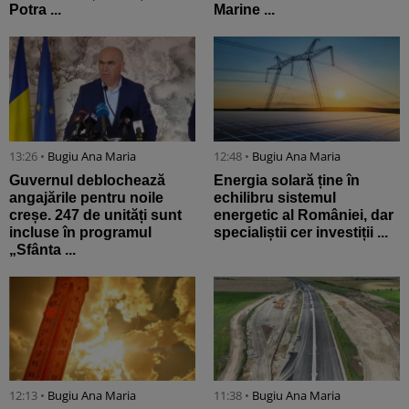
Potra ...
Marine ...
13:26 •
Bugiu ⁠Ana Maria
12:48 •
Bugiu ⁠Ana Maria
Guvernul deblochează
Energia solară ține în
angajările pentru noile
echilibru sistemul
creșe. 247 de unități sunt
energetic al României, dar
incluse în programul
specialiștii cer investiții ...
„Sfânta ...
12:13 •
Bugiu ⁠Ana Maria
11:38 •
Bugiu ⁠Ana Maria