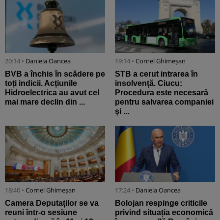
20:14 •
Daniela Oancea
19:14 •
Cornel Ghimeșan
BVB a închis în scădere pe
STB a cerut intrarea în
toți indicii. Acțiunile
insolvență. Ciucu:
Hidroelectrica au avut cel
Procedura este necesară
mai mare declin din ...
pentru salvarea companiei
și ...
18:40 •
Cornel Ghimeșan
17:24 •
Daniela Oancea
Camera Deputaților se va
Bolojan respinge criticile
reuni într-o sesiune
privind situația economică