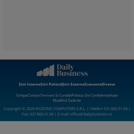
Știri Interne
Știri Politică
Știri Externe
Economie
Diverse
Echipa
Contact
Termeni Si Condiții
Politica De Confidentialitate
Modifică Setările
Copyright © 2026 RIDZONE COMPUTERS S.R.L. | Telefon 031.860.51.09 |
Fax: 037.860.31.60 | E-mail:
office@dailybusiness.ro