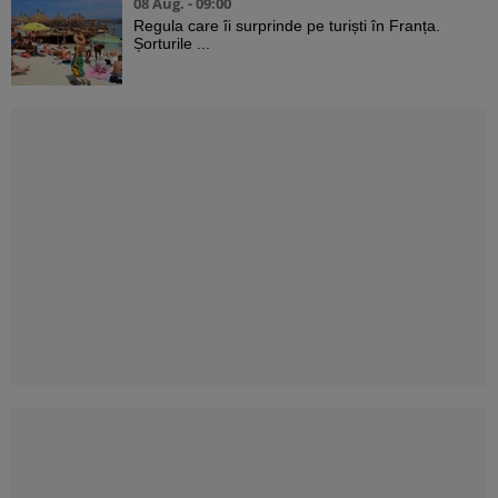
08 Aug. - 09:00
Regula care îi surprinde pe turiști în Franța.
Șorturile ...