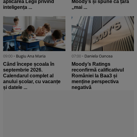
aplicarea Legii privind
Moody’s și spune că țara
inteligența ...
„mai ...
09:00 •
Bugiu ⁠Ana Maria
07:00 •
Daniela Oancea
Când începe școala în
Moody’s Ratings
septembrie 2026.
reconfirmă calificativul
Calendarul complet al
României la Baa3 și
anului școlar, cu vacanțe
menține perspectiva
și datele ...
negativă