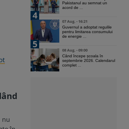
Pakistanul au semnat un
acord de ...
4
07 Aug. - 16:21
Guvernul a adoptat regulile
pentru limitarea consumului
de energie ...
5
08 Aug. - 09:00
Când începe școala în
ot
septembrie 2026. Calendarul
complet ...
ndând
i nu
ate în