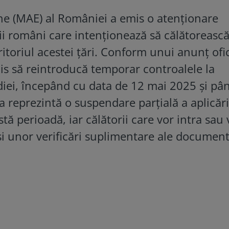
rne (MAE) al României a emis o atenționare
i români care intenționează să călătorească
itoriul acestei țări. Conform unui anunț ofic
cis să reintroducă temporar controalele la
ediei, începând cu data de 12 mai 2025 și pâ
 reprezintă o suspendare parțială a aplicări
tă perioadă, iar călătorii care vor intra sau 
și unor verificări suplimentare ale documen