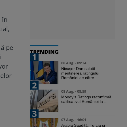
 în
ial,
nă pe
TRENDING
1
i
08 Aug. - 09:34
vor
Nicușor Dan salută
menținerea ratingului
telor
României de către ...
2
08 Aug. - 08:59
Moody’s Ratings reconfirmă
calificativul României la ...
3
07 Aug. - 16:01
Arabia Saudită, Turcia şi