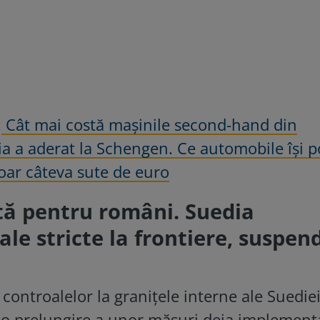
:
Cât mai costă maşinile second-hand din
 a aderat la Schengen. Ce automobile îşi p
ar câteva sute de euro
tă pentru români. Suedia
le stricte la frontiere, suspe
controalelor la granițele interne ale Suedie
nd o prelungire a unor măsuri deja implement