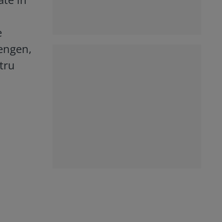
e
hengen,
tru