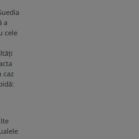
Suedia
ă a
u cele
ltăți
acta
n caz
pidă:
lte
tualele