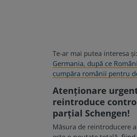
Te-ar mai putea interesa și
Germania, după ce România
cumpăra românii pentru do
Atenționare urgen
reintroduce controa
parțial Schengen!
Măsura de reintroducere a 
este o noutate totală, fii