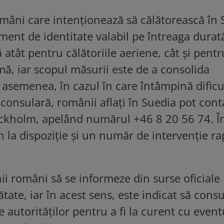
omâni care intenționează să călătorească în 
ment de identitate valabil pe întreaga durat
ă atât pentru călătoriile aeriene, cât și pentr
mă, iar scopul măsurii este de a consolida
e asemenea, în cazul în care întâmpină dificu
consulară, românii aflați în Suedia pot cont
kholm, apelând numărul +46 8 20 56 74. Î
n la dispoziție și un număr de intervenție ra
 români să se informeze din surse oficiale
ătate, iar în acest sens, este indicat să consu
le autorităților pentru a fi la curent cu even