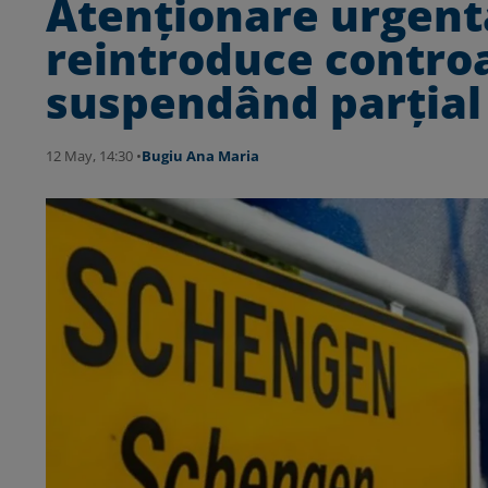
Atenționare urgent
reintroduce controal
suspendând parțial
12 May, 14:30 •
Bugiu ⁠Ana Maria