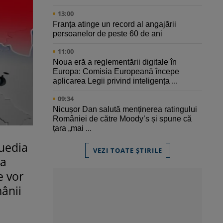
13:00
Franța atinge un record al angajării
persoanelor de peste 60 de ani
11:00
Noua eră a reglementării digitale în
Europa: Comisia Europeană începe
aplicarea Legii privind inteligența ...
09:34
Nicușor Dan salută menținerea ratingului
României de către Moody’s și spune că
țara „mai ...
Suedia
VEZI TOATE ȘTIRILE
la
e vor
mânii