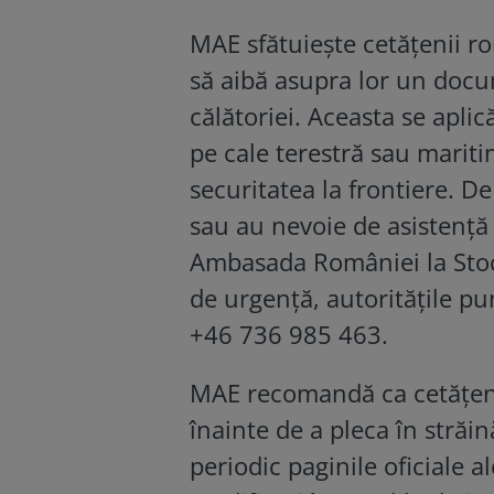
MAE sfătuiește cetățenii r
să aibă asupra lor un docu
călătoriei. Aceasta se aplic
pe cale terestră sau mariti
securitatea la frontiere. D
sau au nevoie de asistență 
Ambasada României la Stoc
de urgență, autoritățile pu
+46 736 985 463.
MAE recomandă ca cetățenii
înainte de a pleca în străin
periodic paginile oficiale a