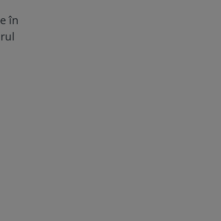
e în
drul