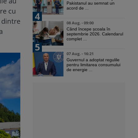
ile au
Pakistanul au semnat un
acord de ...
tre cu
4
 dintre
08 Aug. - 09:00
a
Când începe școala în
septembrie 2026. Calendarul
complet ...
5
07 Aug. - 16:21
Guvernul a adoptat regulile
pentru limitarea consumului
de energie ...