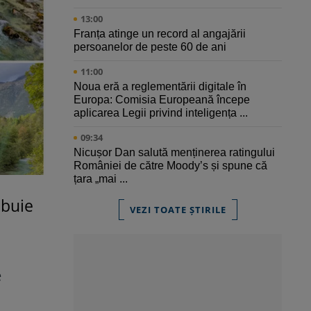
13:00
Franța atinge un record al angajării
persoanelor de peste 60 de ani
11:00
Noua eră a reglementării digitale în
Europa: Comisia Europeană începe
aplicarea Legii privind inteligența ...
09:34
Nicușor Dan salută menținerea ratingului
României de către Moody’s și spune că
țara „mai ...
ebuie
VEZI TOATE ȘTIRILE
e