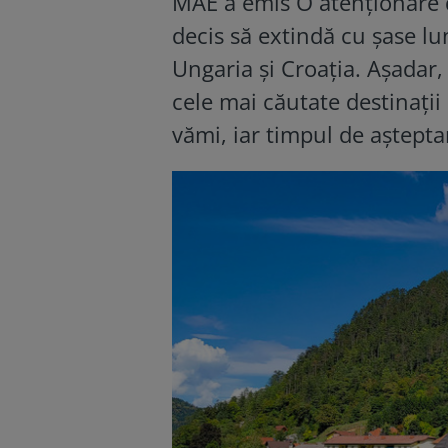
MAE a emis O atenţionare d
decis să extindă cu şase lu
Ungaria şi Croaţia. Așadar,
cele mai căutate destinații 
vămi, iar timpul de aștepta