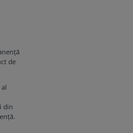
manenţă
act de
 al
i din
enţă.