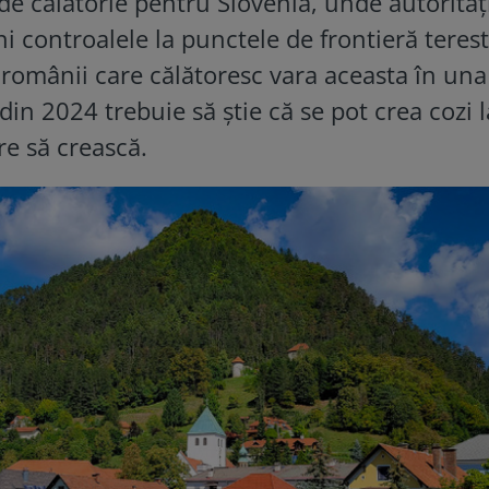
e călătorie pentru Slovenia, unde autorităţ
ni controalele la punctele de frontieră teres
 românii care călătoresc vara aceasta în una
din 2024 trebuie să știe că se pot crea cozi l
re să crească.