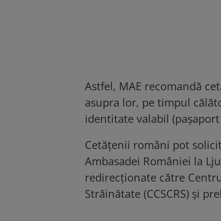
Astfel, MAE recomandă cet
asupra lor, pe timpul călăt
identitate valabil (paşaport
Cetăţenii români pot solici
Ambasadei României la Ljub
redirecţionate către Centr
Străinătate (CCSCRS) şi pr