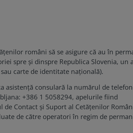
ăţenilor români să se asigure că au în per
oriei spre şi dinspre Republica Slovenia, un 
 sau carte de identitate naţională).
ta asistenţă consulară la numărul de telefon
ljana: +386 1 5058294, apelurile fiind
ul de Contact şi Suport al Cetăţenilor Român
eluate de către operatori în regim de perman