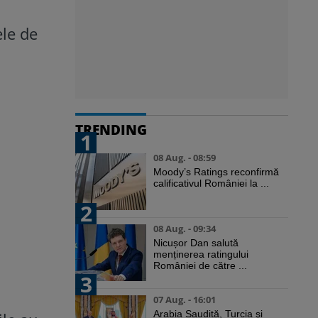
ele de
TRENDING
1
08 Aug. - 08:59
Moody’s Ratings reconfirmă
calificativul României la ...
2
08 Aug. - 09:34
Nicușor Dan salută
menținerea ratingului
României de către ...
3
07 Aug. - 16:01
Arabia Saudită, Turcia şi