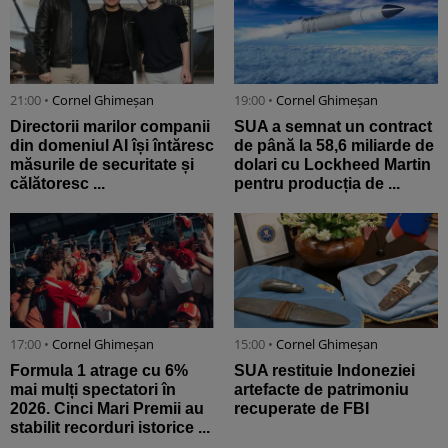
21:00 •
Cornel Ghimeșan
19:00 •
Cornel Ghimeșan
Directorii marilor companii
SUA a semnat un contract
din domeniul AI își întăresc
de până la 58,6 miliarde de
măsurile de securitate și
dolari cu Lockheed Martin
călătoresc ...
pentru producția de ...
17:00 •
Cornel Ghimeșan
15:00 •
Cornel Ghimeșan
Formula 1 atrage cu 6%
SUA restituie Indoneziei
mai mulți spectatori în
artefacte de patrimoniu
2026. Cinci Mari Premii au
recuperate de FBI
stabilit recorduri istorice ...