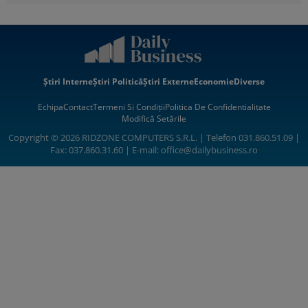
Știri Interne
Știri Politică
Știri Externe
Economie
Diverse
Echipa
Contact
Termeni Si Condiții
Politica De Confidentialitate
Modifică Setările
Copyright © 2026 RIDZONE COMPUTERS S.R.L. | Telefon 031.860.51.09 |
Fax: 037.860.31.60 | E-mail:
office@dailybusiness.ro