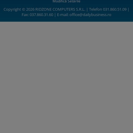
Modifică Setările
Copyright © 2026 RIDZONE COMPUTERS S.R.L. | Telefon 031.860.51.09 |
Fax: 037.860.31.60 | E-mail:
office@dailybusiness.ro