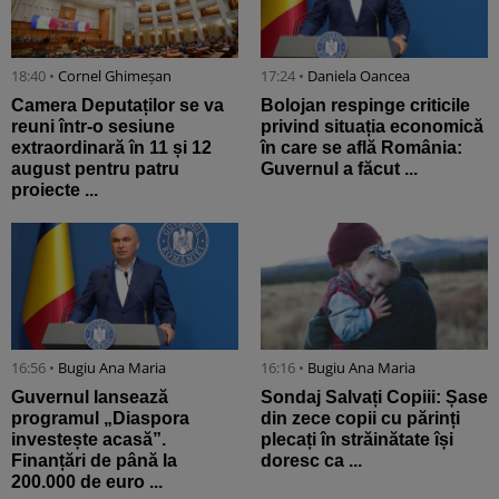
18:40 •
Cornel Ghimeșan
17:24 •
Daniela Oancea
Camera Deputaților se va
Bolojan respinge criticile
reuni într-o sesiune
privind situația economică
extraordinară în 11 și 12
în care se află România:
august pentru patru
Guvernul a făcut ...
proiecte ...
16:56 •
Bugiu ⁠Ana Maria
16:16 •
Bugiu ⁠Ana Maria
Guvernul lansează
Sondaj Salvați Copiii: Șase
programul „Diaspora
din zece copii cu părinți
investește acasă”.
plecați în străinătate își
Finanțări de până la
doresc ca ...
200.000 de euro ...