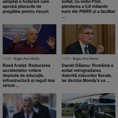
adoptat o hotărâre care
evitat, cu votul PSD,
aprobă planurile de
pierderea a 5,8 miliarde
pregătire pentru riscuri
euro din PNRR și a facilitat
...
14:39 •
Bugiu ⁠Ana Maria
14:04 •
Bugiu ⁠Ana Maria
Raed Arafat: Reducerea
Daniel Dăianu: România a
accidentelor rutiere
evitat retrogradarea
depinde de educație,
datorită măsurilor fiscale,
infrastructură și reguli mai
iar decizia Moody’s va ...
stricte ...