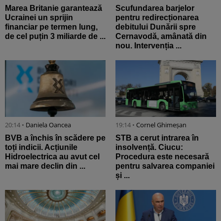
Marea Britanie garantează
Scufundarea barjelor
Ucrainei un sprijin
pentru redirecționarea
financiar pe termen lung,
debitului Dunării spre
de cel puțin 3 miliarde de ...
Cernavodă, amânată din
nou. Intervenția ...
20:14 •
Daniela Oancea
19:14 •
Cornel Ghimeșan
BVB a închis în scădere pe
STB a cerut intrarea în
toți indicii. Acțiunile
insolvență. Ciucu:
Hidroelectrica au avut cel
Procedura este necesară
mai mare declin din ...
pentru salvarea companiei
și ...