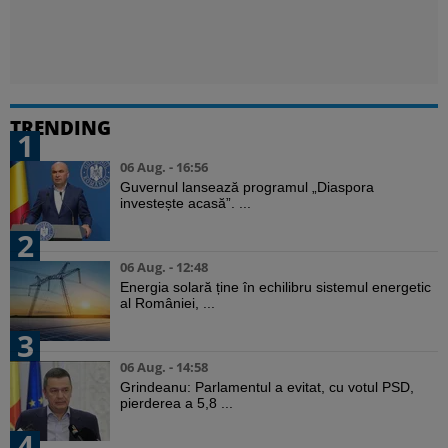
TRENDING
1
06 Aug. - 16:56
Guvernul lansează programul „Diaspora
investește acasă”. ...
2
06 Aug. - 12:48
Energia solară ține în echilibru sistemul energetic
al României, ...
3
06 Aug. - 14:58
Grindeanu: Parlamentul a evitat, cu votul PSD,
pierderea a 5,8 ...
4