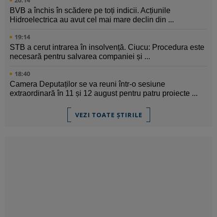
20:14
BVB a închis în scădere pe toți indicii. Acțiunile
Hidroelectrica au avut cel mai mare declin din ...
19:14
STB a cerut intrarea în insolvență. Ciucu: Procedura este
necesară pentru salvarea companiei și ...
18:40
Camera Deputaților se va reuni într-o sesiune
extraordinară în 11 și 12 august pentru patru proiecte ...
VEZI TOATE ȘTIRILE