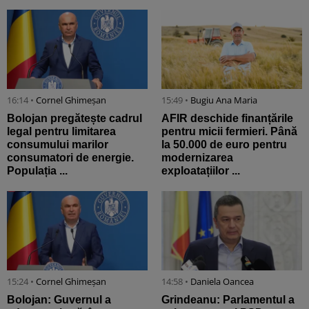
16:14 •
Cornel Ghimeșan
15:49 •
Bugiu ⁠Ana Maria
Bolojan pregătește cadrul
AFIR deschide finanțările
legal pentru limitarea
pentru micii fermieri. Până
consumului marilor
la 50.000 de euro pentru
consumatori de energie.
modernizarea
Populația ...
exploatațiilor ...
15:24 •
Cornel Ghimeșan
14:58 •
Daniela Oancea
Bolojan: Guvernul a
Grindeanu: Parlamentul a