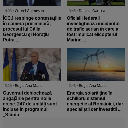
14:03 •
Cornel Ghimeșan
13:45 •
Daniela Oancea
ÎCCJ respinge contestațiile
Oficialii federali
în camera preliminară;
investighează incidentul
procesul lui Călin
de trafic aerian în care a
Georgescu și Horațiu
fost implicat elicopterul
Potra ...
Marine ...
13:26 •
Bugiu ⁠Ana Maria
12:48 •
Bugiu ⁠Ana Maria
Guvernul deblochează
Energia solară ține în
angajările pentru noile
echilibru sistemul
creșe. 247 de unități sunt
energetic al României, dar
incluse în programul
specialiștii cer investiții ...
„Sfânta ...