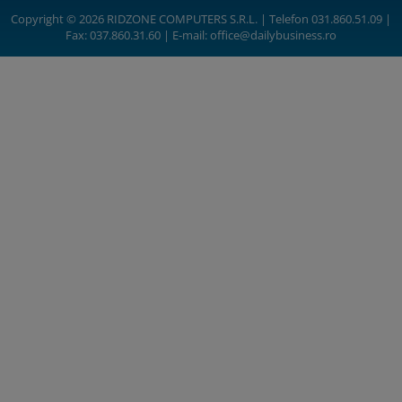
Copyright © 2026 RIDZONE COMPUTERS S.R.L. | Telefon 031.860.51.09 |
Fax: 037.860.31.60 | E-mail:
office@dailybusiness.ro