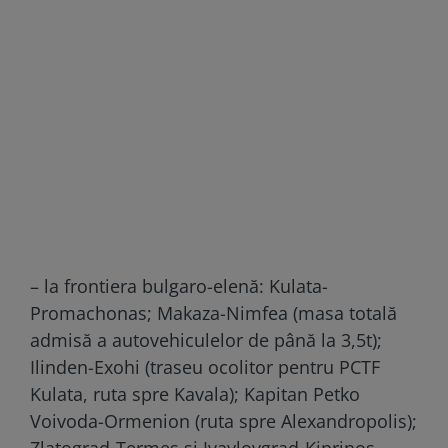
– la frontiera bulgaro-elenă: Kulata-
Promachonas; Makaza-Nimfea (masa totală
admisă a autovehiculelor de până la 3,5t);
Ilinden-Exohi (traseu ocolitor pentru PCTF
Kulata, ruta spre Kavala); Kapitan Petko
Voivoda-Ormenion (ruta spre Alexandropolis);
Zlatograd-Termes şi Ivaylovgrad-Kiprinos