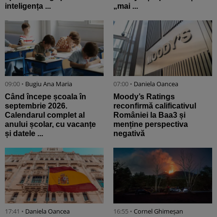
inteligența ...
„mai ...
09:00 •
Bugiu ⁠Ana Maria
07:00 •
Daniela Oancea
Când începe școala în
Moody’s Ratings
septembrie 2026.
reconfirmă calificativul
Calendarul complet al
României la Baa3 și
anului școlar, cu vacanțe
menține perspectiva
și datele ...
negativă
17:41 •
Daniela Oancea
16:55 •
Cornel Ghimeșan