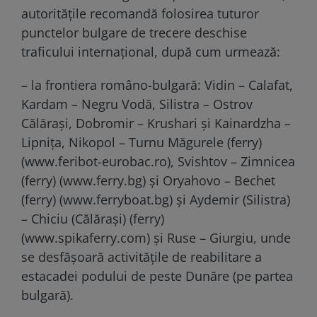
autoritățile recomandă folosirea tuturor
punctelor bulgare de trecere deschise
traficului internaţional, după cum urmează:
– la frontiera româno-bulgară: Vidin – Calafat,
Kardam – Negru Vodă, Silistra – Ostrov
Călăraşi, Dobromir – Krushari şi Kainardzha –
Lipniţa, Nikopol – Turnu Măgurele (ferry)
(www.feribot-eurobac.ro), Svishtov – Zimnicea
(ferry) (www.ferry.bg) şi Oryahovo – Bechet
(ferry) (www.ferryboat.bg) şi Aydemir (Silistra)
– Chiciu (Călăraşi) (ferry)
(www.spikaferry.com) şi Ruse – Giurgiu, unde
se desfăşoară activităţile de reabilitare a
estacadei podului de peste Dunăre (pe partea
bulgară).