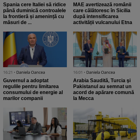
Spania cere Italiei să ridice
MAE avertizează românii
până duminică controalele
care călătoresc în Sicilia
la frontieră și amenință cu
după intensificarea
măsuri de ...
activității vulcanului Etna
16:21 •
Daniela Oancea
16:01 •
Daniela Oancea
Guvernul a adoptat
Arabia Saudită, Turcia şi
regulile pentru limitarea
Pakistanul au semnat un
consumului de energie al
acord de apărare comună
marilor companii
la Mecca