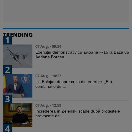
TRENDING
1
07 Aug. - 09:34
Exercițiu demonstrativ cu avioane F-16 la Baza 86
Aeriană Borcea. ...
2
07 Aug. - 10:23
Ilie Bolojan despre criza din energie: „E o
combinație de ...
3
07 Aug. - 12:59
Încrederea în Zelenski scade după protestele
provocate de ...
4