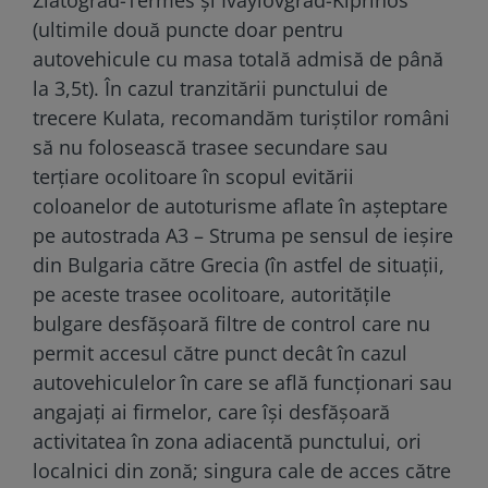
(ultimile două puncte doar pentru
autovehicule cu masa totală admisă de până
la 3,5t). În cazul tranzitării punctului de
trecere Kulata, recomandăm turiştilor români
să nu folosească trasee secundare sau
terţiare ocolitoare în scopul evitării
coloanelor de autoturisme aflate în aşteptare
pe autostrada A3 – Struma pe sensul de ieşire
din Bulgaria către Grecia (în astfel de situaţii,
pe aceste trasee ocolitoare, autorităţile
bulgare desfăşoară filtre de control care nu
permit accesul către punct decât în cazul
autovehiculelor în care se află funcţionari sau
angajaţi ai firmelor, care îşi desfăşoară
activitatea în zona adiacentă punctului, ori
localnici din zonă; singura cale de acces către