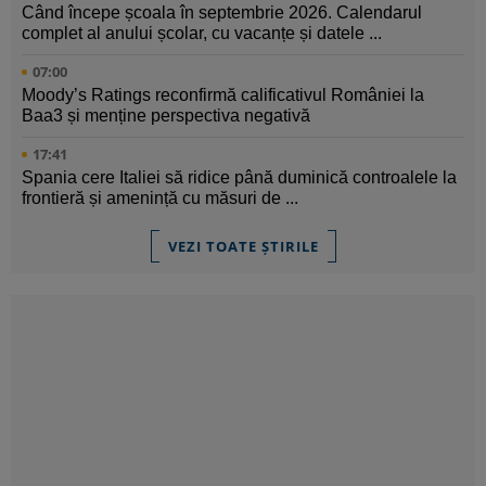
Când începe școala în septembrie 2026. Calendarul
complet al anului școlar, cu vacanțe și datele ...
07:00
Moody’s Ratings reconfirmă calificativul României la
Baa3 și menține perspectiva negativă
17:41
Spania cere Italiei să ridice până duminică controalele la
frontieră și amenință cu măsuri de ...
VEZI TOATE ȘTIRILE