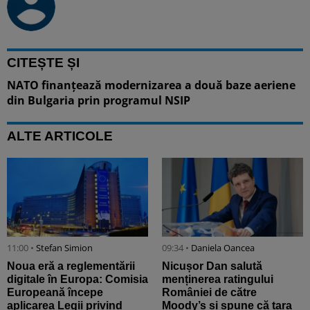
CITEȘTE ȘI
NATO finanțează modernizarea a două baze aeriene
din Bulgaria prin programul NSIP
ALTE ARTICOLE
11:00 •
Stefan Simion
09:34 •
Daniela Oancea
Noua eră a reglementării
Nicușor Dan salută
digitale în Europa: Comisia
menținerea ratingului
Europeană începe
României de către
aplicarea Legii privind
Moody’s și spune că țara