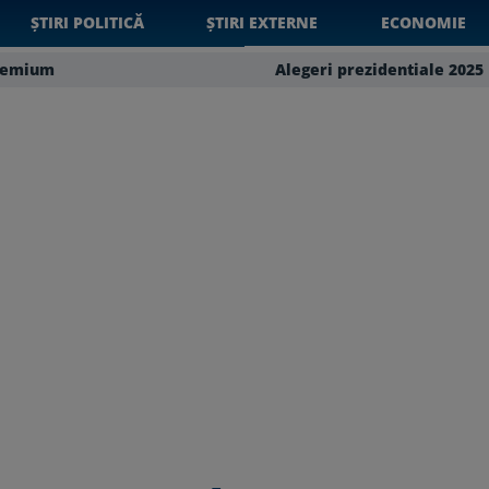
ȘTIRI POLITICĂ
ȘTIRI EXTERNE
ECONOMIE
remium
Alegeri prezidentiale 2025