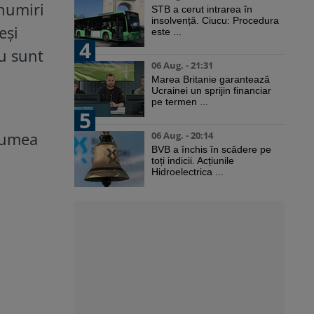
enumiri
STB a cerut intrarea în
insolvență. Ciucu: Procedura
eși
este ...
4
nu sunt
06 Aug. - 21:31
Marea Britanie garantează
Ucrainei un sprijin financiar
pe termen ...
5
 lumea
06 Aug. - 20:14
BVB a închis în scădere pe
toți indicii. Acțiunile
Hidroelectrica ...