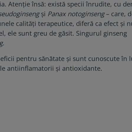
a. Atenție însă: există specii înrudite, cu d
seudoginseng
și
Panax notoginseng
– care, d
nele calități terapeutice, diferă ca efect și 
el, ele sunt greu de găsit. Singurul ginseng
g
.
eficii pentru sănătate și sunt cunoscute în
le antiinflamatorii și antioxidante.