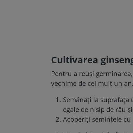
Cultivarea ginsen
Pentru a reuși germinarea, 
vechime de cel mult un an
Semănați la suprafața 
egale de nisip de râu ș
Acoperiți semințele cu