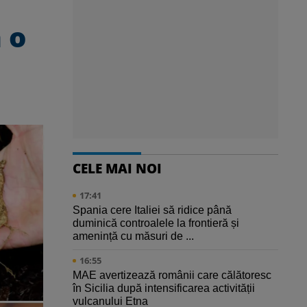
 o
CELE MAI NOI
17:41
Spania cere Italiei să ridice până
duminică controalele la frontieră și
amenință cu măsuri de ...
16:55
MAE avertizează românii care călătoresc
în Sicilia după intensificarea activității
vulcanului Etna