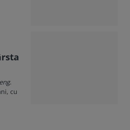
ârsta
seng
.
ani, cu