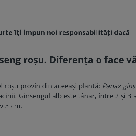
urte îți impun noi responsabilități dacă
seng roșu. Diferența o face v
cel roșu provin din aceeași plantă:
Panax gin
cinii. Ginsengul alb este tânăr, între 2 și 3 
v 3 cm.