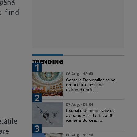
 până
, fiind
TRENDING
1
06 Aug. - 18:40
Camera Deputaților se va
reuni într-o sesiune
extraordinară ...
2
07 Aug. - 09:34
Exercițiu demonstrativ cu
avioane F-16 la Baza 86
tățile
Aeriană Borcea. ...
3
are
06 Aug. - 19:14