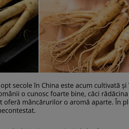
opt secole în China este acum cultivată și 
omânii o cunosc foarte bine, căci rădăcina
cât oferă mâncărurilor o aromă aparte. În pl
necontestat.