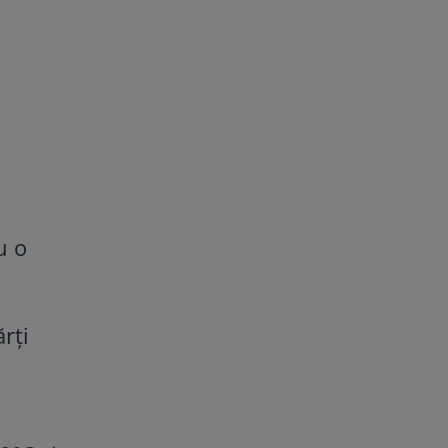
u o
rți