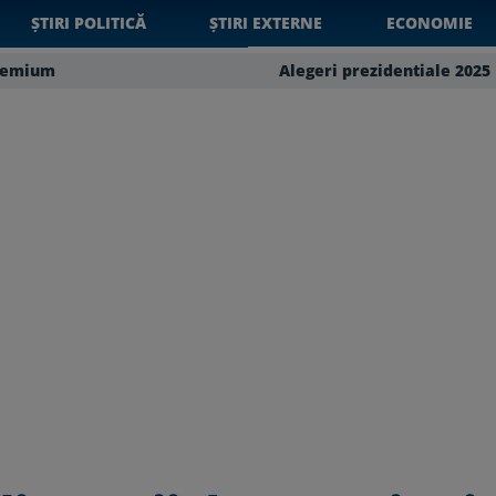
ȘTIRI POLITICĂ
ȘTIRI EXTERNE
ECONOMIE
remium
Alegeri prezidentiale 2025