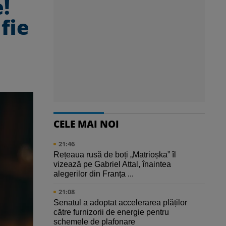
e!
fie
CELE MAI NOI
21:46
Rețeaua rusă de boți „Matrioșka” îl
vizează pe Gabriel Attal, înaintea
alegerilor din Franța ...
21:08
Senatul a adoptat accelerarea plăților
către furnizorii de energie pentru
schemele de plafonare