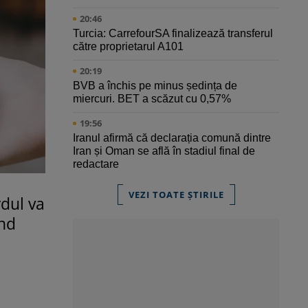
20:46
Turcia: CarrefourSA finalizează transferul
către proprietarul A101
20:19
BVB a închis pe minus ședința de
miercuri. BET a scăzut cu 0,57%
19:56
Iranul afirmă că declarația comună dintre
Iran și Oman se află în stadiul final de
redactare
VEZI TOATE ȘTIRILE
rdul va
ind