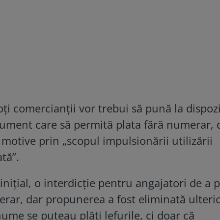
oți comercianții vor trebui să pună la dispozi
trument care să permită plata fără numerar, 
motive prin „scopul impulsionării utilizării
tă”.
ițial, o interdicție pentru angajatori de a p
merar, dar propunerea a fost eliminată ulterio
me se puteau plăti lefurile, ci doar că