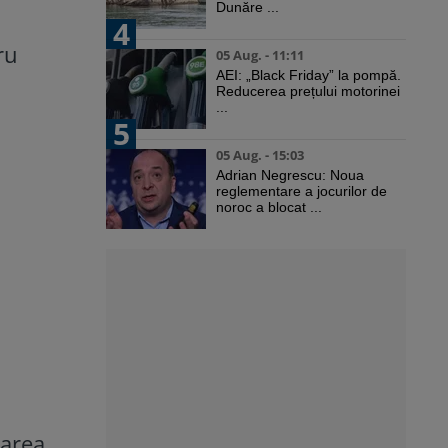
Dunăre ...
4
ru
05 Aug. - 11:11
AEI: „Black Friday” la pompă.
Reducerea prețului motorinei
...
5
05 Aug. - 15:03
Adrian Negrescu: Noua
reglementare a jocurilor de
noroc a blocat ...
tarea