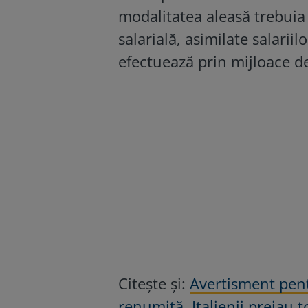
modalitatea aleasă trebuia 
salarială, asimilate salariil
efectuează prin mijloace d
Citește și:
Avertisment pen
renumită. Italienii preiau t