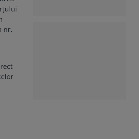
rţului
n
 nr.
irect
celor