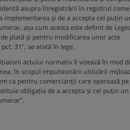
idenţă asupra înregistrării în registrul come
ra implementarea și de a accepta cel puțin u
umerar, așa cum acesta este definit de Legea
 de plată și pentru modificarea unor acte
 pct. 31”, se arată în lege.
țiatorii actului normativ îi vizează în mod d
a, în scopul impulsionării utilizării mijloa
m ca pentru comercianții care operează pe
stituie obligația de a accepta și cel puțin un
umerar”.