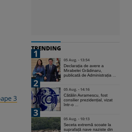
TRENDING
1
05 Aug. - 13:54
Declarația de avere a
Mirabelei Grădinaru,
publicată de Administrația ...
2
05 Aug. - 14:16
Cătălin Avramescu, fost
oape 3
consilier prezidențial, vizat
într-o ...
3
05 Aug. - 10:13
Seceta extremă scoate la
suprafață nave naziste din