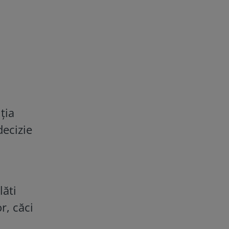
ția
decizie
lăti
r, căci