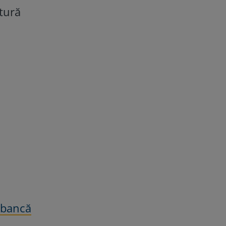
atură
 bancă