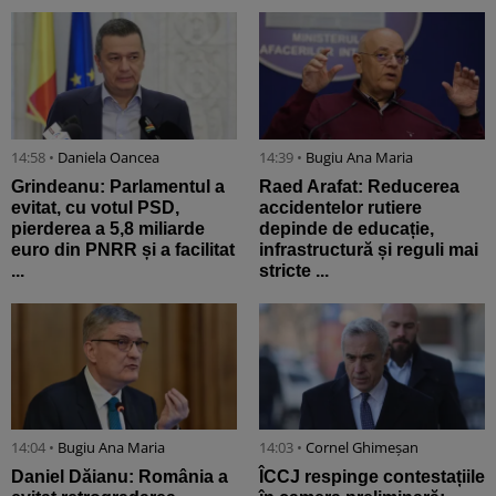
14:58 •
Daniela Oancea
14:39 •
Bugiu ⁠Ana Maria
Grindeanu: Parlamentul a
Raed Arafat: Reducerea
evitat, cu votul PSD,
accidentelor rutiere
pierderea a 5,8 miliarde
depinde de educație,
euro din PNRR și a facilitat
infrastructură și reguli mai
...
stricte ...
14:04 •
Bugiu ⁠Ana Maria
14:03 •
Cornel Ghimeșan
Daniel Dăianu: România a
ÎCCJ respinge contestațiile