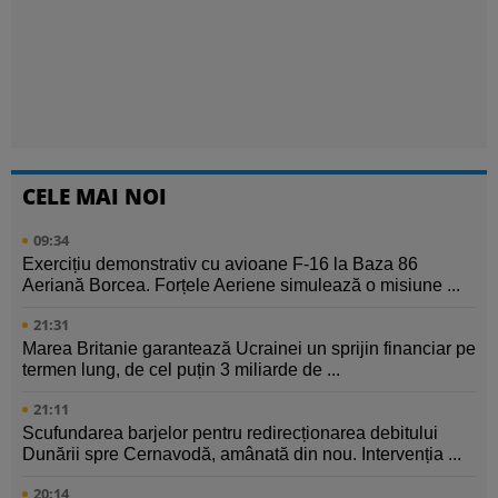
CELE MAI NOI
09:34
Exercițiu demonstrativ cu avioane F-16 la Baza 86
Aeriană Borcea. Forțele Aeriene simulează o misiune ...
21:31
Marea Britanie garantează Ucrainei un sprijin financiar pe
termen lung, de cel puțin 3 miliarde de ...
21:11
Scufundarea barjelor pentru redirecționarea debitului
Dunării spre Cernavodă, amânată din nou. Intervenția ...
20:14