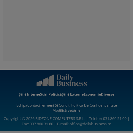
Știri Interne
Știri Politică
Știri Externe
Economie
Diverse
Echipa
Contact
Termeni Si Condiții
Politica De Confidentialitate
Modifică Setările
Copyright © 2026 RIDZONE COMPUTERS S.R.L. | Telefon 031.860.51.09 |
Fax: 037.860.31.60 | E-mail:
office@dailybusiness.ro