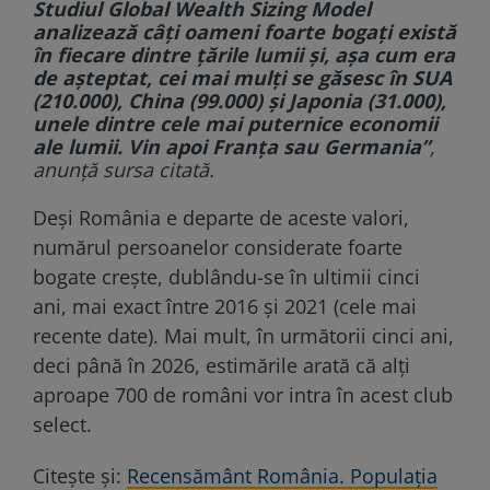
Studiul Global Wealth Sizing Model
analizează câţi oameni foarte bogaţi există
în fiecare dintre ţările lumii şi, aşa cum era
de aşteptat, cei mai mulţi se găsesc în SUA
(210.000), China (99.000) şi Japonia (31.000),
unele dintre cele mai puternice economii
ale lumii. Vin apoi Franţa sau Germania”
,
anunță sursa citată.
Deşi România e departe de aceste valori,
numărul persoanelor considerate foarte
bogate creşte, dublându-se în ultimii cinci
ani, mai exact între 2016 şi 2021 (cele mai
recente date). Mai mult, în următorii cinci ani,
deci până în 2026, estimările arată că alţi
aproape 700 de români vor intra în acest club
select.
Citește și:
Recensământ România. Populația