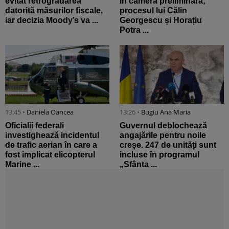
evitat retrogradarea
în camera preliminară;
datorită măsurilor fiscale,
procesul lui Călin
iar decizia Moody’s va ...
Georgescu și Horațiu
Potra ...
13:45 •
Daniela Oancea
13:26 •
Bugiu ⁠Ana Maria
Oficialii federali
Guvernul deblochează
investighează incidentul
angajările pentru noile
de trafic aerian în care a
creșe. 247 de unități sunt
fost implicat elicopterul
incluse în programul
Marine ...
„Sfânta ...