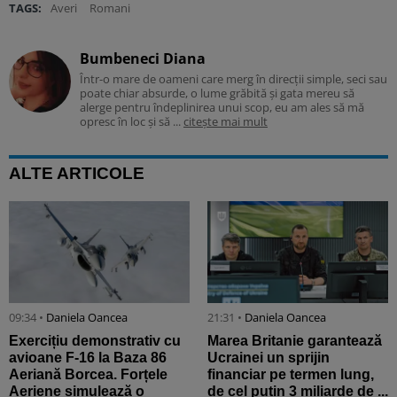
TAGS:
Averi
Romani
Bumbeneci Diana
Într-o mare de oameni care merg în direcții simple, seci sau
poate chiar absurde, o lume grăbită și gata mereu să
alerge pentru îndeplinirea unui scop, eu am ales să mă
opresc în loc și să ...
citește mai mult
ALTE ARTICOLE
09:34 •
Daniela Oancea
21:31 •
Daniela Oancea
Exercițiu demonstrativ cu
Marea Britanie garantează
avioane F-16 la Baza 86
Ucrainei un sprijin
Aeriană Borcea. Forțele
financiar pe termen lung,
Aeriene simulează o
de cel puțin 3 miliarde de ...