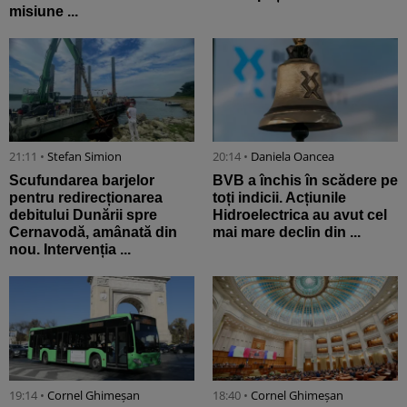
misiune ...
21:11 •
Stefan Simion
20:14 •
Daniela Oancea
Scufundarea barjelor
BVB a închis în scădere pe
pentru redirecționarea
toți indicii. Acțiunile
debitului Dunării spre
Hidroelectrica au avut cel
Cernavodă, amânată din
mai mare declin din ...
nou. Intervenția ...
19:14 •
Cornel Ghimeșan
18:40 •
Cornel Ghimeșan