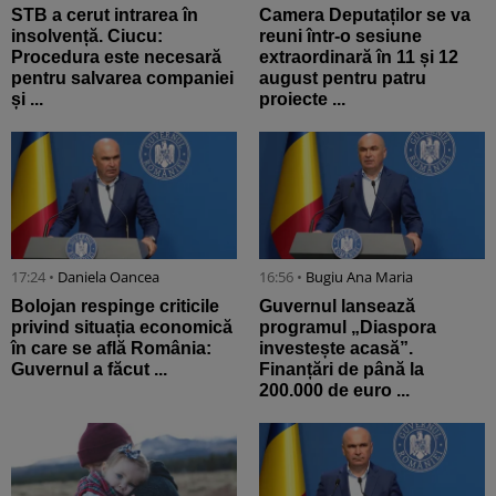
STB a cerut intrarea în
Camera Deputaților se va
insolvență. Ciucu:
reuni într-o sesiune
Procedura este necesară
extraordinară în 11 și 12
pentru salvarea companiei
august pentru patru
și ...
proiecte ...
17:24 •
Daniela Oancea
16:56 •
Bugiu ⁠Ana Maria
Bolojan respinge criticile
Guvernul lansează
privind situația economică
programul „Diaspora
în care se află România:
investește acasă”.
Guvernul a făcut ...
Finanțări de până la
200.000 de euro ...