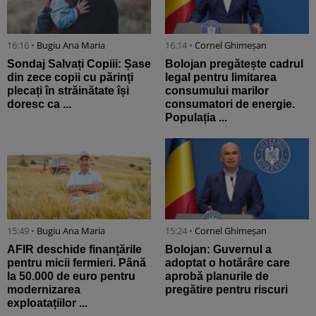
16:16 •
Bugiu ⁠Ana Maria
16:14 •
Cornel Ghimeșan
Sondaj Salvați Copiii: Șase
Bolojan pregătește cadrul
din zece copii cu părinți
legal pentru limitarea
plecați în străinătate își
consumului marilor
doresc ca ...
consumatori de energie.
Populația ...
15:49 •
Bugiu ⁠Ana Maria
15:24 •
Cornel Ghimeșan
AFIR deschide finanțările
Bolojan: Guvernul a
pentru micii fermieri. Până
adoptat o hotărâre care
la 50.000 de euro pentru
aprobă planurile de
modernizarea
pregătire pentru riscuri
exploatațiilor ...