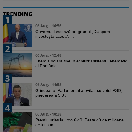
TRENDING
1
06 Aug. - 16:56
Guvernul lansează programul „Diaspora
investește acasă”. ...
2
06 Aug. - 12:48
Energia solară ține în echilibru sistemul energetic
al României, ...
3
06 Aug. - 14:58
Grindeanu: Parlamentul a evitat, cu votul PSD,
pierderea a 5,8 ...
4
06 Aug. - 10:38
Premiu uriaș la Loto 6/49. Peste 49 de milioane
de lei sunt ...