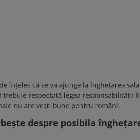
e înţeles că se va ajunge la îngheţarea salar
 trebuie respectată legea responsabilităţii fi
nale nu are vești bune pentru români.
bește despre posibila înghețar