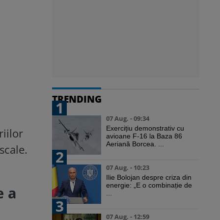
TRENDING
1
07 Aug. - 09:34
Exercițiu demonstrativ cu
iilor
avioane F-16 la Baza 86
Aeriană Borcea. ...
scale.
2
07 Aug. - 10:23
Ilie Bolojan despre criza din
energie: „E o combinație de
e a
...
3
07 Aug. - 12:59