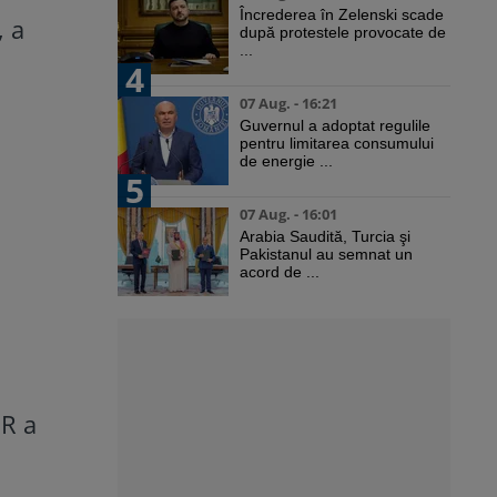
Încrederea în Zelenski scade
, a
după protestele provocate de
...
4
07 Aug. - 16:21
Guvernul a adoptat regulile
pentru limitarea consumului
de energie ...
5
07 Aug. - 16:01
Arabia Saudită, Turcia şi
Pakistanul au semnat un
acord de ...
NR a