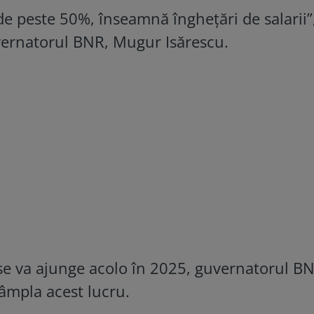
e peste 50%, înseamnă îngheţări de salarii”
uvernatorul BNR, Mugur Isărescu.
ă se va ajunge acolo în 2025, guvernatorul B
tâmpla acest lucru.