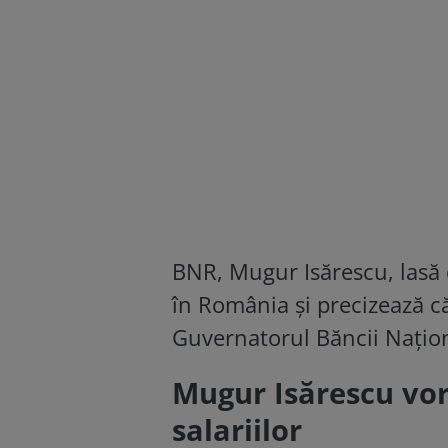
BNR, Mugur Isărescu, lasă d
în România şi precizează că
Guvernatorul Băncii Națio
Mugur Isărescu vor
salariilor