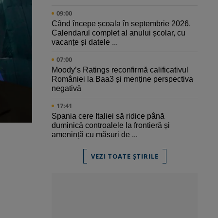
09:00
Când începe școala în septembrie 2026.
Calendarul complet al anului școlar, cu
vacanțe și datele ...
07:00
Moody’s Ratings reconfirmă calificativul
României la Baa3 și menține perspectiva
negativă
17:41
Spania cere Italiei să ridice până
duminică controalele la frontieră și
amenință cu măsuri de ...
VEZI TOATE ȘTIRILE