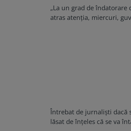
„La un grad de îndatorare d
atras atenţia, miercuri, g
Întrebat de jurnaliști dac
lăsat de înţeles că se va în