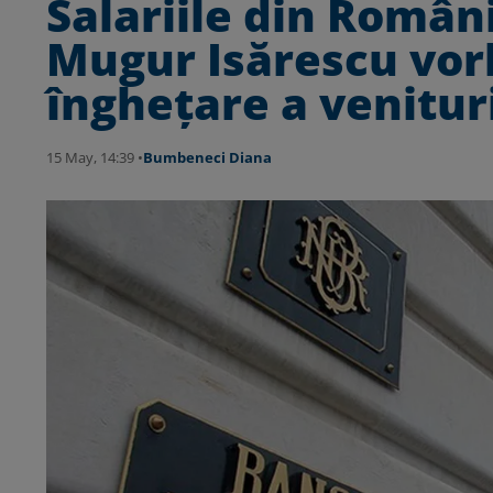
Salariile din Român
Mugur Isărescu vor
înghețare a venitur
15 May, 14:39 •
Bumbeneci Diana