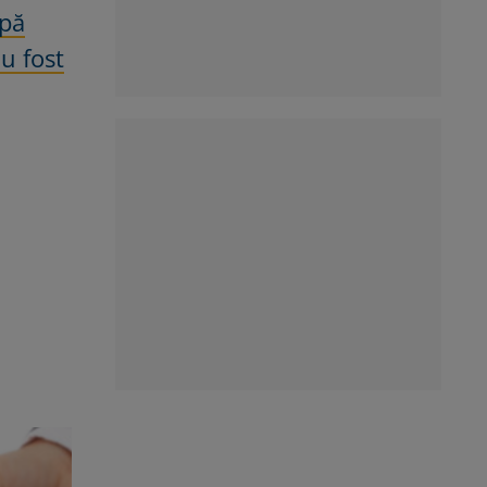
upă
u fost