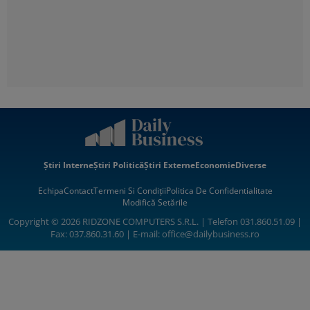
Știri Interne
Știri Politică
Știri Externe
Economie
Diverse
Echipa
Contact
Termeni Si Condiții
Politica De Confidentialitate
Modifică Setările
Copyright © 2026 RIDZONE COMPUTERS S.R.L. | Telefon 031.860.51.09 |
Fax: 037.860.31.60 | E-mail:
office@dailybusiness.ro