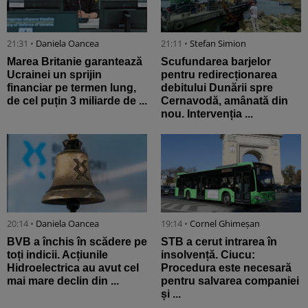
21:31 •
Daniela Oancea
21:11 •
Stefan Simion
Marea Britanie garantează
Scufundarea barjelor
Ucrainei un sprijin
pentru redirecționarea
financiar pe termen lung,
debitului Dunării spre
de cel puțin 3 miliarde de ...
Cernavodă, amânată din
nou. Intervenția ...
20:14 •
Daniela Oancea
19:14 •
Cornel Ghimeșan
BVB a închis în scădere pe
STB a cerut intrarea în
toți indicii. Acțiunile
insolvență. Ciucu:
Hidroelectrica au avut cel
Procedura este necesară
mai mare declin din ...
pentru salvarea companiei
și ...