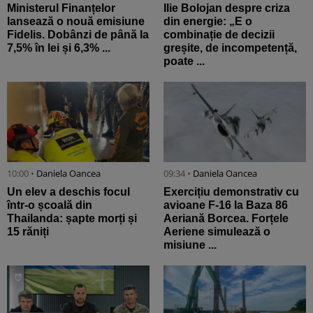
Ministerul Finanțelor
Ilie Bolojan despre criza
lansează o nouă emisiune
din energie: „E o
Fidelis. Dobânzi de până la
combinație de decizii
7,5% în lei și 6,3% ...
greșite, de incompetență,
poate ...
10:00 •
Daniela Oancea
09:34 •
Daniela Oancea
Un elev a deschis focul
Exercițiu demonstrativ cu
într-o școală din
avioane F-16 la Baza 86
Thailanda: șapte morți și
Aeriană Borcea. Forțele
15 răniți
Aeriene simulează o
misiune ...