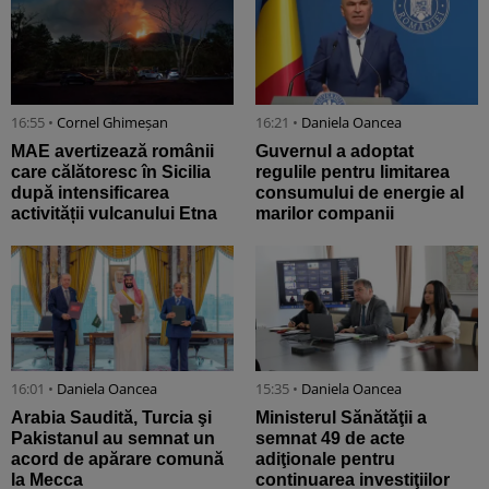
16:55 •
Cornel Ghimeșan
16:21 •
Daniela Oancea
MAE avertizează românii
Guvernul a adoptat
care călătoresc în Sicilia
regulile pentru limitarea
după intensificarea
consumului de energie al
activității vulcanului Etna
marilor companii
16:01 •
Daniela Oancea
15:35 •
Daniela Oancea
Arabia Saudită, Turcia şi
Ministerul Sănătăţii a
Pakistanul au semnat un
semnat 49 de acte
acord de apărare comună
adiţionale pentru
la Mecca
continuarea investiţiilor