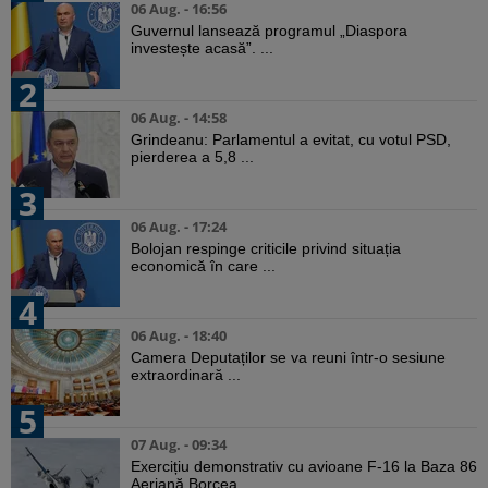
06 Aug. - 16:56
Guvernul lansează programul „Diaspora
investește acasă”. ...
2
06 Aug. - 14:58
Grindeanu: Parlamentul a evitat, cu votul PSD,
pierderea a 5,8 ...
3
06 Aug. - 17:24
Bolojan respinge criticile privind situația
economică în care ...
4
06 Aug. - 18:40
Camera Deputaților se va reuni într-o sesiune
extraordinară ...
5
07 Aug. - 09:34
Exercițiu demonstrativ cu avioane F-16 la Baza 86
Aeriană Borcea. ...