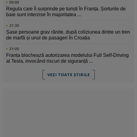
09:00
Regula care îi surprinde pe turiști în Franța. Șorturile de
baie sunt interzise în majoritatea ...
21:30
Șase persoane grav rănite, după coliziunea dintre un tren
de marfă și unul de pasageri în Croația
21:00
Franța blochează autorizarea modelului Full Self-Driving
al Tesla, invocând riscuri de siguranță ...
VEZI TOATE ȘTIRILE