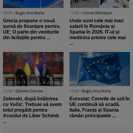
19:00 •
Bugiu ⁠Ana Maria
17:00 •
Cornel Ghimeșan
Grecia propune o nouă
Unde sunt cele mai mari
sursă de finanțare pentru
salarii în România și
UE: O parte din veniturile
Spania în 2026. IT-ul și
din licitațiile pentru ...
medicina printre cele mai
...
15:30 •
Daniela Oancea
15:00 •
Bugiu ⁠Ana Maria
Zelenski, după întâlnirea
Eurostat: Cererile de azil în
cu Vučić: Trebuie să avem
UE continuă să scadă.
totul pregătit pentru
Italia, Franța și Spania
Acordul de Liber Schimb
rămân principalele ...
...