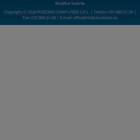
Modifică Setările
Copyright © 2026 RIDZONE COMPUTERS S.R.L. | Telefon 031.860.51.09 |
Fax: 037.860.31.60 | E-mail:
office@dailybusiness.ro