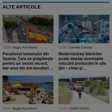
ALTE ARTICOLE
13:00 •
Bugiu ⁠Ana Maria
11:00 •
Daniela Oancea
Paradoxul turismului din
Modernizarea fabricilor
Spania. Țara se pregătește
poate depăși avantajele
pentru un sezon record,
relocării producției în alte
dar unul din trei locuitori ...
țări – chiar și ...
09:00 •
Bugiu ⁠Ana Maria
21:30 •
Stefan Simion