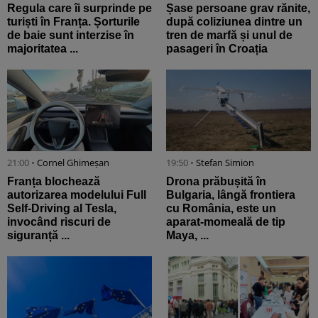
Regula care îi surprinde pe
Șase persoane grav rănite,
turiști în Franța. Șorturile
după coliziunea dintre un
de baie sunt interzise în
tren de marfă și unul de
majoritatea ...
pasageri în Croația
21:00 •
Cornel Ghimeșan
19:50 •
Stefan Simion
Franța blochează
Drona prăbușită în
autorizarea modelului Full
Bulgaria, lângă frontiera
Self-Driving al Tesla,
cu România, este un
invocând riscuri de
aparat-momeală de tip
siguranță ...
Maya, ...