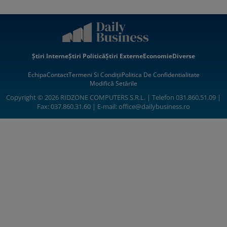
Știri Interne
Știri Politică
Știri Externe
Economie
Diverse
Echipa
Contact
Termeni Si Condiții
Politica De Confidentialitate
Modifică Setările
Copyright © 2026 RIDZONE COMPUTERS S.R.L. | Telefon 031.860.51.09 |
Fax: 037.860.31.60 | E-mail:
office@dailybusiness.ro