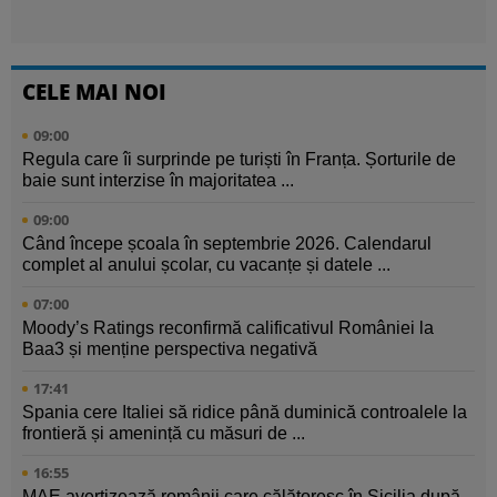
CELE MAI NOI
09:00
Regula care îi surprinde pe turiști în Franța. Șorturile de
baie sunt interzise în majoritatea ...
09:00
Când începe școala în septembrie 2026. Calendarul
complet al anului școlar, cu vacanțe și datele ...
07:00
Moody’s Ratings reconfirmă calificativul României la
Baa3 și menține perspectiva negativă
17:41
Spania cere Italiei să ridice până duminică controalele la
frontieră și amenință cu măsuri de ...
16:55
MAE avertizează românii care călătoresc în Sicilia după