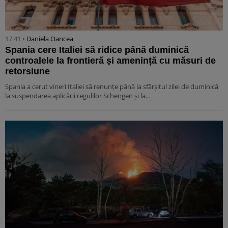
17:41 •
Daniela Oancea
Spania cere Italiei să ridice până duminică
controalele la frontieră și amenință cu măsuri de
retorsiune
Spania a cerut vineri Italiei să renunțe până la sfârșitul zilei de duminică
la suspendarea aplicării regulilor Schengen și la…