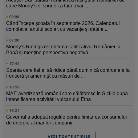
către Moody’s și spune că țara „mai ...
09:00
Când începe școala în septembrie 2026. Calendarul
complet al anului școlar, cu vacanțe și datele ...
07:00
Moody’s Ratings reconfirmă calificativul României la
Baa3 și menține perspectiva negativă
17:41
Spania cere Italiei să ridice până duminică controalele la
frontieră și amenință cu măsuri de ...
16:55
MAE avertizează românii care călătoresc în Sicilia după
intensificarea activității vulcanului Etna
16:21
Guvernul a adoptat regulile pentru limitarea consumului
de energie al marilor companii
VEZI TOATE ȘTIRILE