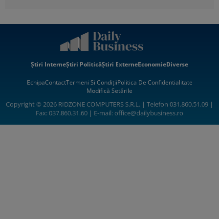
Știri Interne
Știri Politică
Știri Externe
Economie
Diverse
Echipa
Contact
Termeni Si Condiții
Politica De Confidentialitate
Modifică Setările
Copyright © 2026 RIDZONE COMPUTERS S.R.L. | Telefon 031.860.51.09 |
Fax: 037.860.31.60 | E-mail:
office@dailybusiness.ro