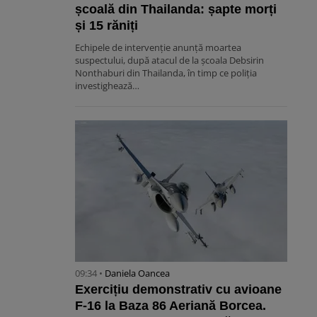
școală din Thailanda: șapte morți
și 15 răniți
Echipele de intervenție anunță moartea
suspectului, după atacul de la școala Debsirin
Nonthaburi din Thailanda, în timp ce poliția
investighează…
09:34 •
Daniela Oancea
Exercițiu demonstrativ cu avioane
F-16 la Baza 86 Aeriană Borcea.