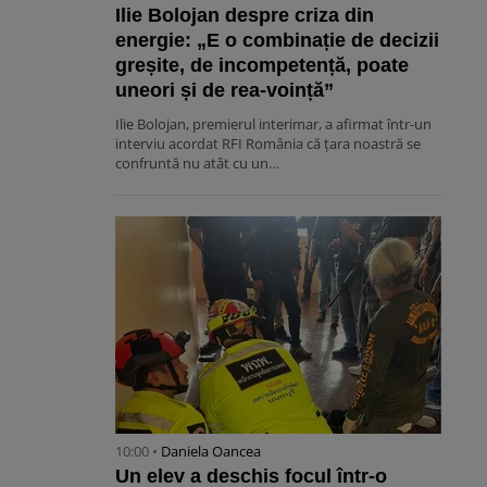
Ilie Bolojan despre criza din
energie: „E o combinație de decizii
greșite, de incompetență, poate
uneori și de rea-voință”
Ilie Bolojan, premierul interimar, a afirmat într-un
interviu acordat RFI România că țara noastră se
confruntă nu atât cu un…
10:00 •
Daniela Oancea
Un elev a deschis focul într-o