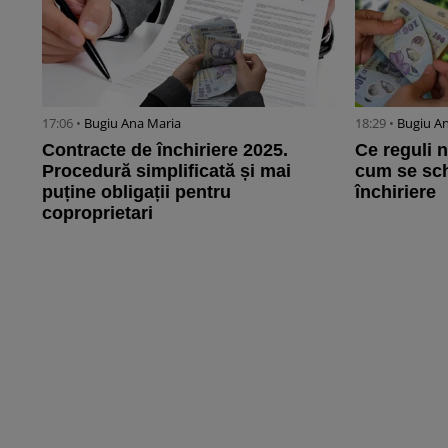
17:06 •
Bugiu ⁠Ana Maria
18:29 •
Bugiu ⁠A
Contracte de închiriere 2025.
Ce reguli n
Procedură simplificată și mai
cum se sch
puține obligații pentru
închiriere
coproprietari