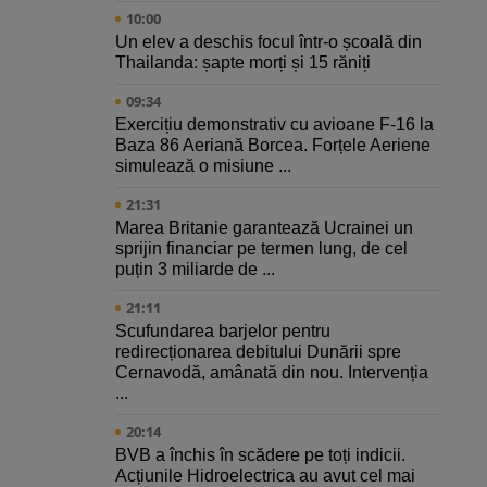
10:00
Un elev a deschis focul într-o școală din
Thailanda: șapte morți și 15 răniți
09:34
Exercițiu demonstrativ cu avioane F-16 la
Baza 86 Aeriană Borcea. Forțele Aeriene
simulează o misiune ...
21:31
Marea Britanie garantează Ucrainei un
sprijin financiar pe termen lung, de cel
puțin 3 miliarde de ...
21:11
Scufundarea barjelor pentru
redirecționarea debitului Dunării spre
Cernavodă, amânată din nou. Intervenția
...
20:14
BVB a închis în scădere pe toți indicii.
Acțiunile Hidroelectrica au avut cel mai