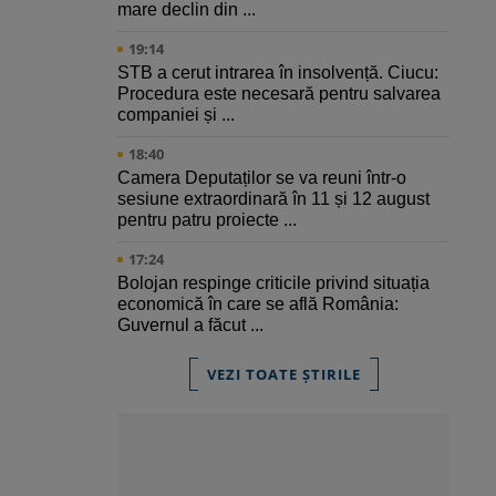
mare declin din ...
19:14
STB a cerut intrarea în insolvență. Ciucu:
Procedura este necesară pentru salvarea
companiei și ...
18:40
Camera Deputaților se va reuni într-o
sesiune extraordinară în 11 și 12 august
pentru patru proiecte ...
17:24
Bolojan respinge criticile privind situația
economică în care se află România:
Guvernul a făcut ...
VEZI TOATE ȘTIRILE