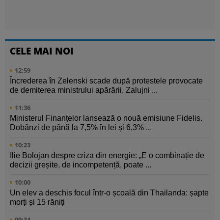
CELE MAI NOI
12:59
Încrederea în Zelenski scade după protestele provocate
de demiterea ministrului apărării. Zalujni ...
11:36
Ministerul Finanțelor lansează o nouă emisiune Fidelis.
Dobânzi de până la 7,5% în lei și 6,3% ...
10:23
Ilie Bolojan despre criza din energie: „E o combinație de
decizii greșite, de incompetență, poate ...
10:00
Un elev a deschis focul într-o școală din Thailanda: șapte
morți și 15 răniți
09:34