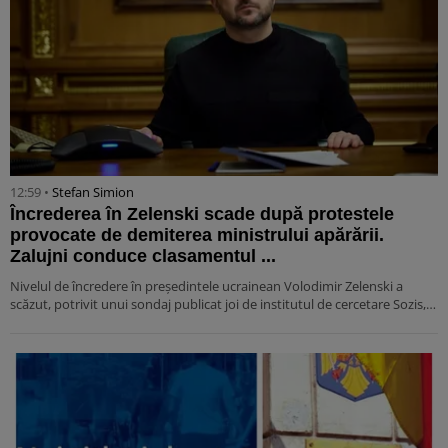
12:59 •
Stefan Simion
Încrederea în Zelenski scade după protestele
provocate de demiterea ministrului apărării.
Zalujni conduce clasamentul ...
Nivelul de încredere în președintele ucrainean Volodimir Zelenski a
scăzut, potrivit unui sondaj publicat joi de institutul de cercetare Sozis,…