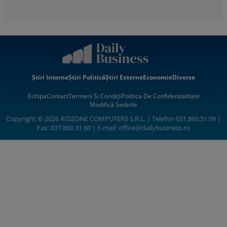
Știri Interne
Știri Politică
Știri Externe
Economie
Diverse
Echipa
Contact
Termeni Si Condiții
Politica De Confidentialitate
Modifică Setările
Copyright © 2026 RIDZONE COMPUTERS S.R.L. | Telefon 031.860.51.09 |
Fax: 037.860.31.60 | E-mail:
office@dailybusiness.ro