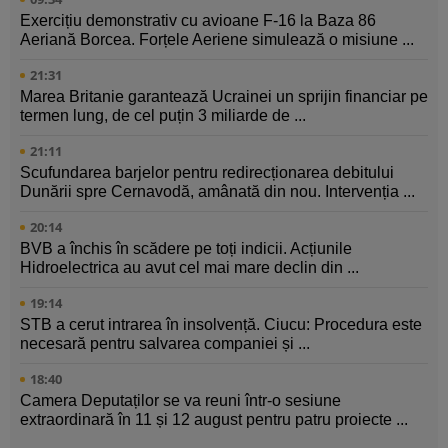
Exercițiu demonstrativ cu avioane F-16 la Baza 86
Aeriană Borcea. Forțele Aeriene simulează o misiune ...
21:31
Marea Britanie garantează Ucrainei un sprijin financiar pe
termen lung, de cel puțin 3 miliarde de ...
21:11
Scufundarea barjelor pentru redirecționarea debitului
Dunării spre Cernavodă, amânată din nou. Intervenția ...
20:14
BVB a închis în scădere pe toți indicii. Acțiunile
Hidroelectrica au avut cel mai mare declin din ...
19:14
STB a cerut intrarea în insolvență. Ciucu: Procedura este
necesară pentru salvarea companiei și ...
18:40
Camera Deputaților se va reuni într-o sesiune
extraordinară în 11 și 12 august pentru patru proiecte ...