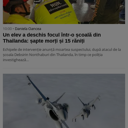
10:00 •
Daniela Oancea
Un elev a deschis focul într-o școală din
Thailanda: șapte morți și 15 răniți
Echipele de intervenție anunță moartea suspectului, după atacul de la
școala Debsirin Nonthaburi din Thailanda, în timp ce poliția
investighează…