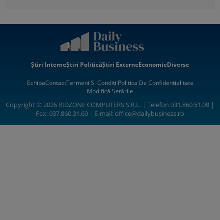
Știri Interne
Știri Politică
Știri Externe
Economie
Diverse
Echipa
Contact
Termeni Si Condiții
Politica De Confidentialitate
Modifică Setările
Copyright © 2026 RIDZONE COMPUTERS S.R.L. | Telefon 031.860.51.09 |
Fax: 037.860.31.60 | E-mail:
office@dailybusiness.ro