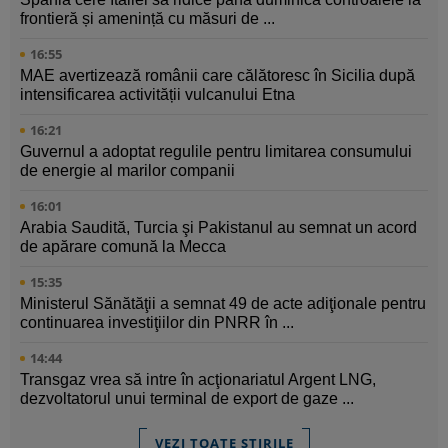
frontieră și amenință cu măsuri de ...
16:55
MAE avertizează românii care călătoresc în Sicilia după
intensificarea activității vulcanului Etna
16:21
Guvernul a adoptat regulile pentru limitarea consumului
de energie al marilor companii
16:01
Arabia Saudită, Turcia şi Pakistanul au semnat un acord
de apărare comună la Mecca
15:35
Ministerul Sănătăţii a semnat 49 de acte adiţionale pentru
continuarea investiţiilor din PNRR în ...
14:44
Transgaz vrea să intre în acţionariatul Argent LNG,
dezvoltatorul unui terminal de export de gaze ...
VEZI TOATE ȘTIRILE