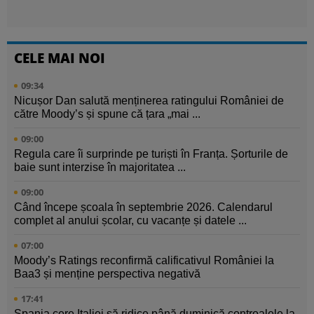
CELE MAI NOI
09:34
Nicușor Dan salută menținerea ratingului României de
către Moody’s și spune că țara „mai ...
09:00
Regula care îi surprinde pe turiști în Franța. Șorturile de
baie sunt interzise în majoritatea ...
09:00
Când începe școala în septembrie 2026. Calendarul
complet al anului școlar, cu vacanțe și datele ...
07:00
Moody’s Ratings reconfirmă calificativul României la
Baa3 și menține perspectiva negativă
17:41
Spania cere Italiei să ridice până duminică controalele la