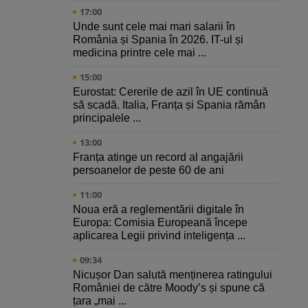
17:00
Unde sunt cele mai mari salarii în
România și Spania în 2026. IT-ul și
medicina printre cele mai ...
15:00
Eurostat: Cererile de azil în UE continuă
să scadă. Italia, Franța și Spania rămân
principalele ...
13:00
Franța atinge un record al angajării
persoanelor de peste 60 de ani
11:00
Noua eră a reglementării digitale în
Europa: Comisia Europeană începe
aplicarea Legii privind inteligența ...
09:34
Nicușor Dan salută menținerea ratingului
României de către Moody’s și spune că
țara „mai ...