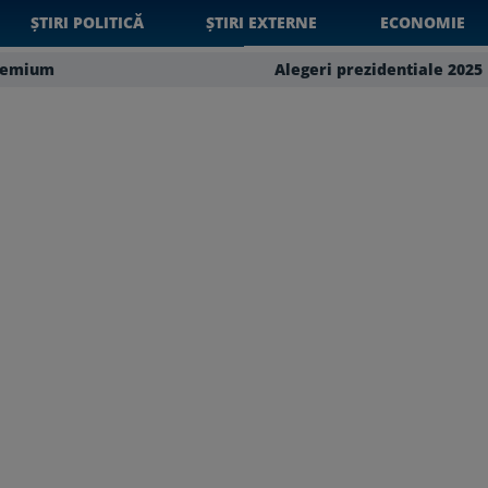
ȘTIRI POLITICĂ
ȘTIRI EXTERNE
ECONOMIE
remium
Alegeri prezidentiale 2025