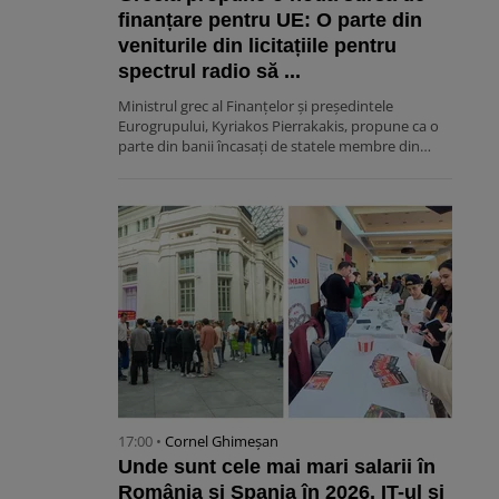
finanțare pentru UE: O parte din
veniturile din licitațiile pentru
spectrul radio să ...
Ministrul grec al Finanțelor și președintele
Eurogrupului, Kyriakos Pierrakakis, propune ca o
parte din banii încasați de statele membre din…
17:00 •
Cornel Ghimeșan
Unde sunt cele mai mari salarii în
România și Spania în 2026. IT-ul și