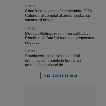
09:00
Când începe școala în septembrie 2026.
Calendarul complet al anului școlar, cu
vacanțe și datele ...
07:00
Moody’s Ratings reconfirmă calificativul
României la Baa3 și menține perspectiva
negativă
17:41
Spania cere Italiei să ridice până
duminică controalele la frontieră și
amenință cu măsuri de ...
VEZI TOATE ȘTIRILE