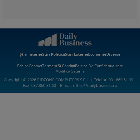
Știri Interne
Știri Politică
Știri Externe
Economie
Diverse
Echipa
Contact
Termeni Si Condiții
Politica De Confidentialitate
Modifică Setările
Copyright © 2026 RIDZONE COMPUTERS S.R.L. | Telefon 031.860.51.09 |
Fax: 037.860.31.60 | E-mail:
office@dailybusiness.ro