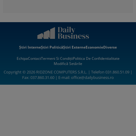
Știri Interne
Știri Politică
Știri Externe
Economie
Diverse
Echipa
Contact
Termeni Si Condiții
Politica De Confidentialitate
Modifică Setările
Copyright © 2026 RIDZONE COMPUTERS S.R.L. | Telefon 031.860.51.09 |
Fax: 037.860.31.60 | E-mail:
office@dailybusiness.ro