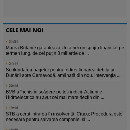
CELE MAI NOI
21:31
Marea Britanie garantează Ucrainei un sprijin financiar pe
termen lung, de cel puțin 3 miliarde de ...
21:11
Scufundarea barjelor pentru redirecționarea debitului
Dunării spre Cernavodă, amânată din nou. Intervenția ...
20:14
BVB a închis în scădere pe toți indicii. Acțiunile
Hidroelectrica au avut cel mai mare declin din ...
19:14
STB a cerut intrarea în insolvență. Ciucu: Procedura este
necesară pentru salvarea companiei și ...
18:40