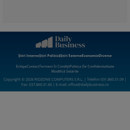
Știri Interne
Știri Politică
Știri Externe
Economie
Diverse
Echipa
Contact
Termeni Si Condiții
Politica De Confidentialitate
Modifică Setările
Copyright © 2026 RIDZONE COMPUTERS S.R.L. | Telefon 031.860.51.09 |
Fax: 037.860.31.60 | E-mail:
office@dailybusiness.ro