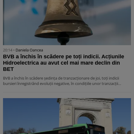
20:14 •
Daniela Oancea
BVB a închis în scădere pe toți indicii. Acțiunile
Hidroelectrica au avut cel mai mare declin din
BET
BVB a închis în scădere ședința de tranzacționare de joi, toți indicii
bursieri înregistrând evoluții negative, în condițiile unor tranzacții…