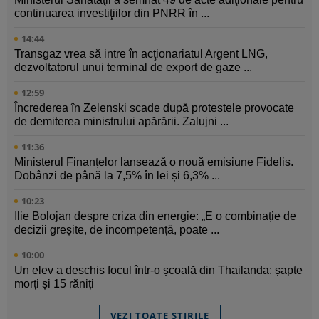
continuarea investiţiilor din PNRR în ...
14:44
Transgaz vrea să intre în acţionariatul Argent LNG,
dezvoltatorul unui terminal de export de gaze ...
12:59
Încrederea în Zelenski scade după protestele provocate
de demiterea ministrului apărării. Zalujni ...
11:36
Ministerul Finanțelor lansează o nouă emisiune Fidelis.
Dobânzi de până la 7,5% în lei și 6,3% ...
10:23
Ilie Bolojan despre criza din energie: „E o combinație de
decizii greșite, de incompetență, poate ...
10:00
Un elev a deschis focul într-o școală din Thailanda: șapte
morți și 15 răniți
VEZI TOATE ȘTIRILE