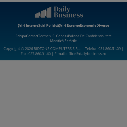
Știri Interne
Știri Politică
Știri Externe
Economie
Diverse
Echipa
Contact
Termeni Si Condiții
Politica De Confidentialitate
Modifică Setările
Copyright © 2026 RIDZONE COMPUTERS S.R.L. | Telefon 031.860.51.09 |
Fax: 037.860.31.60 | E-mail:
office@dailybusiness.ro