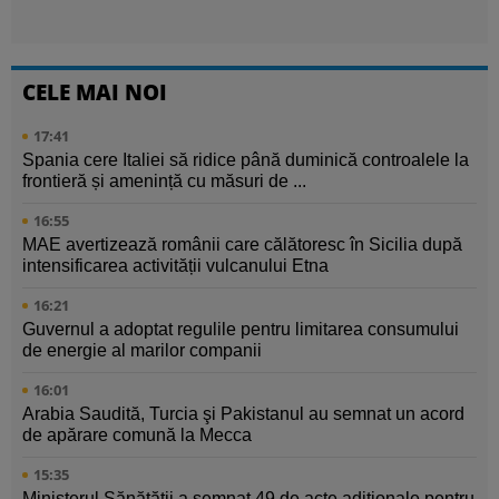
CELE MAI NOI
17:41
Spania cere Italiei să ridice până duminică controalele la
frontieră și amenință cu măsuri de ...
16:55
MAE avertizează românii care călătoresc în Sicilia după
intensificarea activității vulcanului Etna
16:21
Guvernul a adoptat regulile pentru limitarea consumului
de energie al marilor companii
16:01
Arabia Saudită, Turcia şi Pakistanul au semnat un acord
de apărare comună la Mecca
15:35
Ministerul Sănătăţii a semnat 49 de acte adiţionale pentru