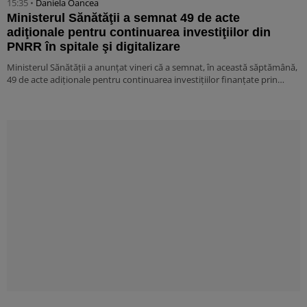
15:35 •
Daniela Oancea
Ministerul Sănătăţii a semnat 49 de acte
adiţionale pentru continuarea investiţiilor din
PNRR în spitale şi digitalizare
Ministerul Sănătăţii a anunţat vineri că a semnat, în această săptămână,
49 de acte adiţionale pentru continuarea investiţiilor finanţate prin…