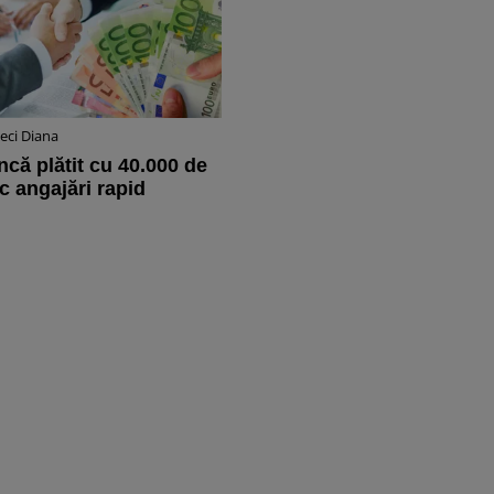
ci Diana
că plătit cu 40.000 de
c angajări rapid