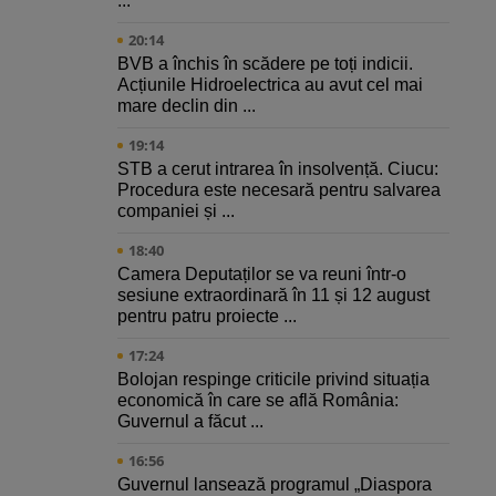
...
20:14
BVB a închis în scădere pe toți indicii.
Acțiunile Hidroelectrica au avut cel mai
mare declin din ...
19:14
STB a cerut intrarea în insolvență. Ciucu:
Procedura este necesară pentru salvarea
companiei și ...
18:40
Camera Deputaților se va reuni într-o
sesiune extraordinară în 11 și 12 august
pentru patru proiecte ...
17:24
Bolojan respinge criticile privind situația
economică în care se află România:
Guvernul a făcut ...
16:56
Guvernul lansează programul „Diaspora