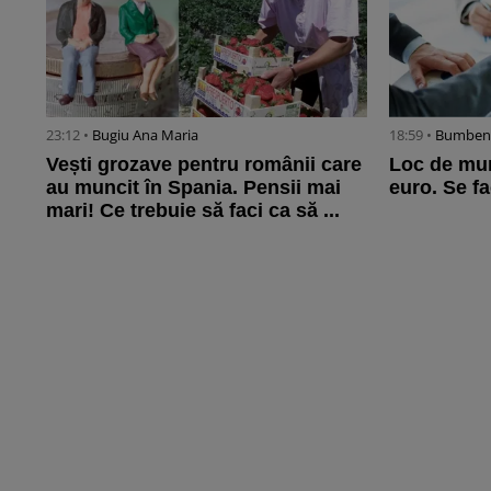
23:12 •
Bugiu ⁠Ana Maria
18:59 •
Bumbene
Vești grozave pentru românii care
Loc de mun
au muncit în Spania. Pensii mai
euro. Se fa
mari! Ce trebuie să faci ca să ...