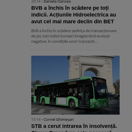
20:14 •
Daniela Oancea
BVB a închis în scădere pe toți
indicii. Acțiunile Hidroelectrica au
avut cel mai mare declin din BET
BVB a închis în scădere ședința de tranzacționare
de joi, toți indicii bursieri înregistrând evoluții
negative, în condițiile unor tranzacții…
19:14 •
Cornel Ghimeșan
STB a cerut intrarea în insolvență.