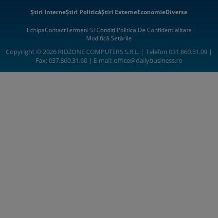
Știri Interne
Știri Politică
Știri Externe
Economie
Diverse
Echipa
Contact
Termeni Si Condiții
Politica De Confidentialitate
Modifică Setările
Copyright © 2026 RIDZONE COMPUTERS S.R.L. | Telefon 031.860.51.09 |
Fax: 037.860.31.60 | E-mail:
office@dailybusiness.ro