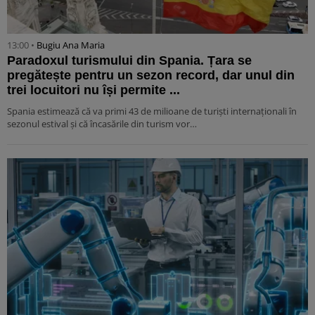
13:00 •
Bugiu ⁠Ana Maria
Paradoxul turismului din Spania. Țara se
pregătește pentru un sezon record, dar unul din
trei locuitori nu își permite ...
Spania estimează că va primi 43 de milioane de turiști internaționali în
sezonul estival și că încasările din turism vor…