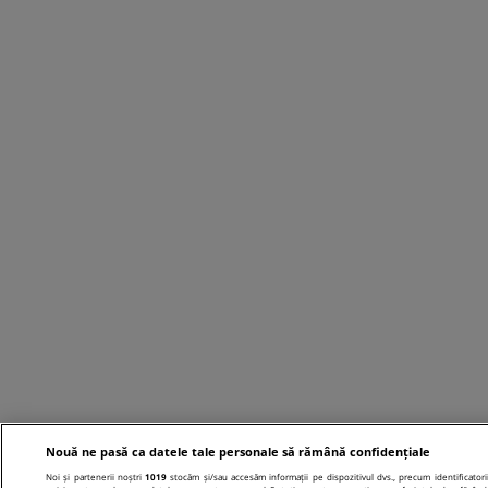
Nouă ne pasă ca datele tale personale să rămână confidențiale
Noi și partenerii noștri
1019
stocăm și/sau accesăm informații pe dispozitivul dvs., precum identificatori