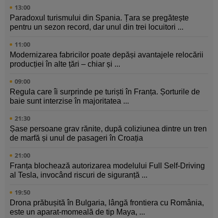
13:00
Paradoxul turismului din Spania. Țara se pregătește
pentru un sezon record, dar unul din trei locuitori ...
11:00
Modernizarea fabricilor poate depăși avantajele relocării
producției în alte țări – chiar și ...
09:00
Regula care îi surprinde pe turiști în Franța. Șorturile de
baie sunt interzise în majoritatea ...
21:30
Șase persoane grav rănite, după coliziunea dintre un tren
de marfă și unul de pasageri în Croația
21:00
Franța blochează autorizarea modelului Full Self-Driving
al Tesla, invocând riscuri de siguranță ...
19:50
Drona prăbușită în Bulgaria, lângă frontiera cu România,
este un aparat-momeală de tip Maya, ...