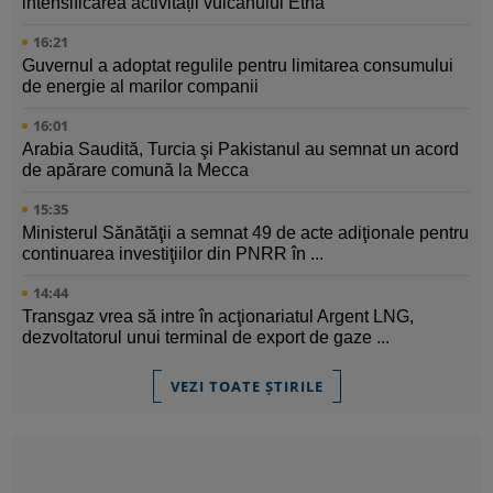
intensificarea activității vulcanului Etna
16:21
Guvernul a adoptat regulile pentru limitarea consumului
de energie al marilor companii
16:01
Arabia Saudită, Turcia şi Pakistanul au semnat un acord
de apărare comună la Mecca
15:35
Ministerul Sănătăţii a semnat 49 de acte adiţionale pentru
continuarea investiţiilor din PNRR în ...
14:44
Transgaz vrea să intre în acţionariatul Argent LNG,
dezvoltatorul unui terminal de export de gaze ...
VEZI TOATE ȘTIRILE