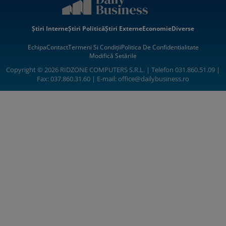
Știri Interne
Știri Politică
Știri Externe
Economie
Diverse
Echipa
Contact
Termeni Si Condiții
Politica De Confidentialitate
Modifică Setările
Copyright © 2026 RIDZONE COMPUTERS S.R.L. | Telefon 031.860.51.09 |
Fax: 037.860.31.60 | E-mail:
office@dailybusiness.ro