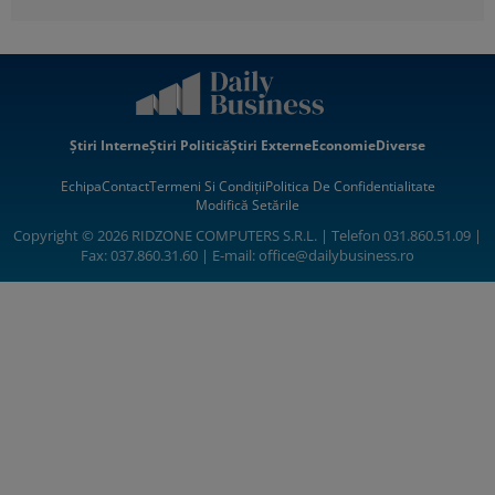
Știri Interne
Știri Politică
Știri Externe
Economie
Diverse
Echipa
Contact
Termeni Si Condiții
Politica De Confidentialitate
Modifică Setările
Copyright © 2026 RIDZONE COMPUTERS S.R.L. | Telefon 031.860.51.09 |
Fax: 037.860.31.60 | E-mail:
office@dailybusiness.ro