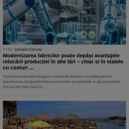
11:00 •
Daniela Oancea
Modernizarea fabricilor poate depăși avantajele
relocării producției în alte țări – chiar și în statele
cu costuri ...
Transformarea tehnologică a industriei devine o condiție pentru
menținerea competitivității economiilor occidentale. În lipsa acesteia,
Europa de Vest riscă să…