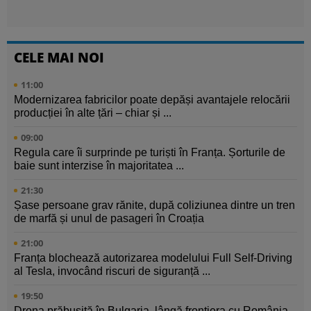
CELE MAI NOI
11:00
Modernizarea fabricilor poate depăși avantajele relocării
producției în alte țări – chiar și ...
09:00
Regula care îi surprinde pe turiști în Franța. Șorturile de
baie sunt interzise în majoritatea ...
21:30
Șase persoane grav rănite, după coliziunea dintre un tren
de marfă și unul de pasageri în Croația
21:00
Franța blochează autorizarea modelului Full Self-Driving
al Tesla, invocând riscuri de siguranță ...
19:50
Drona prăbușită în Bulgaria, lângă frontiera cu România,