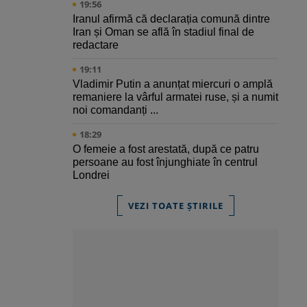
19:56
Iranul afirmă că declarația comună dintre
Iran și Oman se află în stadiul final de
redactare
19:11
Vladimir Putin a anunțat miercuri o amplă
remaniere la vârful armatei ruse, și a numit
noi comandanți ...
18:29
O femeie a fost arestată, după ce patru
persoane au fost înjunghiate în centrul
Londrei
VEZI TOATE ȘTIRILE