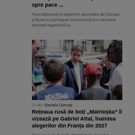
spre pace ...
Foști diplomați și experți în securitate din Europa
și Rusia au participat luna trecută la o reuniune
discretă organizată la…
21:46 •
Daniela Oancea
Rețeaua rusă de boți „Matrioșka” îl
vizează pe Gabriel Attal, înaintea
alegerilor din Franța din 2027