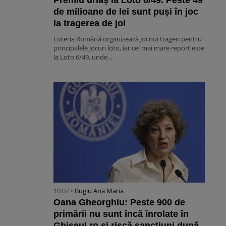
Premiu uriaș la Loto 6/49. Peste 49
de milioane de lei sunt puși în joc
la tragerea de joi
Loteria Română organizează joi noi trageri pentru
principalele jocuri loto, iar cel mai mare report este
la Loto 6/49, unde…
10:07 •
Bugiu ⁠Ana Maria
Oana Gheorghiu: Peste 900 de
primării nu sunt încă înrolate în
Ghiseul.ro și riscă sancțiuni după