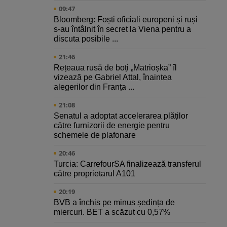
09:47
Bloomberg: Foști oficiali europeni și ruși
s-au întâlnit în secret la Viena pentru a
discuta posibile ...
21:46
Rețeaua rusă de boți „Matrioșka” îl
vizează pe Gabriel Attal, înaintea
alegerilor din Franța ...
21:08
Senatul a adoptat accelerarea plăților
către furnizorii de energie pentru
schemele de plafonare
20:46
Turcia: CarrefourSA finalizează transferul
către proprietarul A101
20:19
BVB a închis pe minus ședința de
miercuri. BET a scăzut cu 0,57%