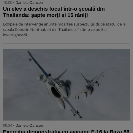
10:00 •
Daniela Oancea
Un elev a deschis focul într-o școală din
Thailanda: șapte morți și 15 răniți
Echipele de intervenție anunță moartea suspectului, după atacul de la
școala Debsirin Nonthaburi din Thailanda, în timp ce poliția
investighează…
09:34 •
Daniela Oancea
Exercițiu demonstrativ cu avioane F-16 la Baza 86