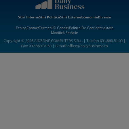
Știri Interne
Știri Politică
Știri Externe
Economie
Diverse
Echipa
Contact
Termeni Si Condiții
Politica De Confidentialitate
Modifică Setările
Copyright © 2026 RIDZONE COMPUTERS S.R.L. | Telefon 031.860.51.09 |
Fax: 037.860.31.60 | E-mail:
office@dailybusiness.ro