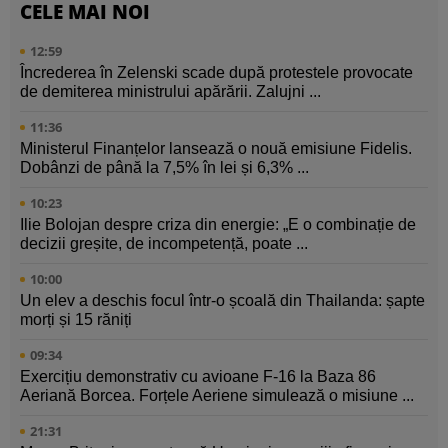
CELE MAI NOI
12:59
Încrederea în Zelenski scade după protestele provocate
de demiterea ministrului apărării. Zalujni ...
11:36
Ministerul Finanțelor lansează o nouă emisiune Fidelis.
Dobânzi de până la 7,5% în lei și 6,3% ...
10:23
Ilie Bolojan despre criza din energie: „E o combinație de
decizii greșite, de incompetență, poate ...
10:00
Un elev a deschis focul într-o școală din Thailanda: șapte
morți și 15 răniți
09:34
Exercițiu demonstrativ cu avioane F-16 la Baza 86
Aeriană Borcea. Forțele Aeriene simulează o misiune ...
21:31