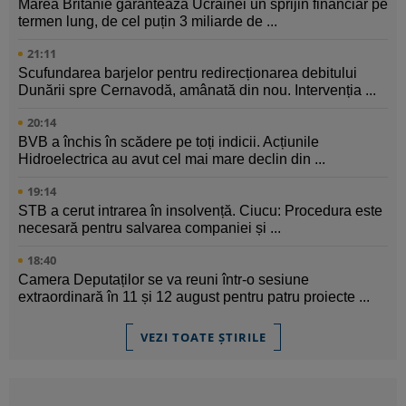
Marea Britanie garantează Ucrainei un sprijin financiar pe
termen lung, de cel puțin 3 miliarde de ...
21:11
Scufundarea barjelor pentru redirecționarea debitului
Dunării spre Cernavodă, amânată din nou. Intervenția ...
20:14
BVB a închis în scădere pe toți indicii. Acțiunile
Hidroelectrica au avut cel mai mare declin din ...
19:14
STB a cerut intrarea în insolvență. Ciucu: Procedura este
necesară pentru salvarea companiei și ...
18:40
Camera Deputaților se va reuni într-o sesiune
extraordinară în 11 și 12 august pentru patru proiecte ...
VEZI TOATE ȘTIRILE